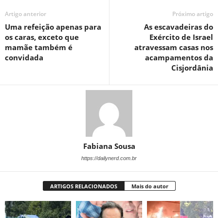
Artigo anterior
Próximo artigo
Uma refeição apenas para
As escavadeiras do
os caras, exceto que
Exército de Israel
mamãe também é
atravessam casas nos
convidada
acampamentos da
Cisjordânia
Fabiana Sousa
https://dailynerd.com.br
ARTIGOS RELACIONADOS
Mais do autor