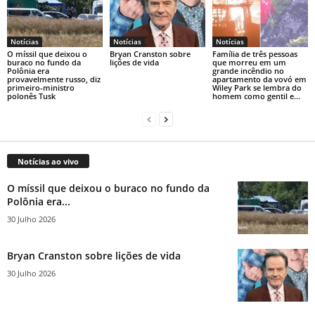
Notícias
Notícias
Notícias
O míssil que deixou o
Bryan Cranston sobre
Família de três pessoas
buraco no fundo da
lições de vida
que morreu em um
Polônia era
grande incêndio no
provavelmente russo, diz
apartamento da vovó em
primeiro-ministro
Wiley Park se lembra do
polonês Tusk
homem como gentil e...
Notícias ao vivo
O míssil que deixou o buraco no fundo da
Polônia era...
30 Julho 2026
Bryan Cranston sobre lições de vida
30 Julho 2026