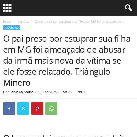
Início
Notícias
O pai preso por estuprar sua filha em MG foi ameaçado de...
NOTÍCIAS
O pai preso por estuprar sua filha
em MG foi ameaçado de abusar
da irmã mais nova da vítima se
ele fosse relatado. Triângulo
Minero
Por
Fabiana Sousa
-
6 Julho 2025
82
0