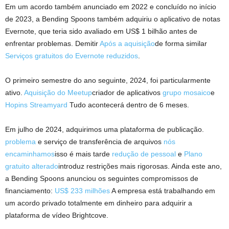
Em um acordo também anunciado em 2022 e concluído no início
de 2023, a Bending Spoons também adquiriu o aplicativo de notas
Evernote, que teria sido avaliado em US$ 1 bilhão antes de
enfrentar problemas. Demitir
Após a aquisição
de forma similar
Serviços gratuitos do Evernote reduzidos
.
O primeiro semestre do ano seguinte, 2024, foi particularmente
ativo.
Aquisição do Meetup
criador de aplicativos
grupo mosaico
e
Hopins Streamyard
Tudo acontecerá dentro de 6 meses.
Em julho de 2024, adquirimos uma plataforma de publicação.
problema
e serviço de transferência de arquivos
nós
encaminhamos
isso é mais tarde
redução de pessoal
e
Plano
gratuito alterado
introduz restrições mais rigorosas. Ainda este ano,
a Bending Spoons anunciou os seguintes compromissos de
financiamento:
US$ 233 milhões
A empresa está trabalhando em
um acordo privado totalmente em dinheiro para adquirir a
plataforma de vídeo Brightcove.