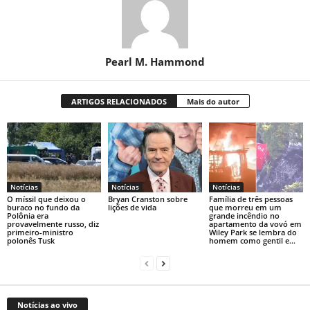
Pearl M. Hammond
ARTIGOS RELACIONADOS
Mais do autor
Notícias
Notícias
Notícias
O míssil que deixou o
Bryan Cranston sobre
Família de três pessoas
buraco no fundo da
lições de vida
que morreu em um
Polônia era
grande incêndio no
provavelmente russo, diz
apartamento da vovó em
primeiro-ministro
Wiley Park se lembra do
polonês Tusk
homem como gentil e...
Notícias ao vivo