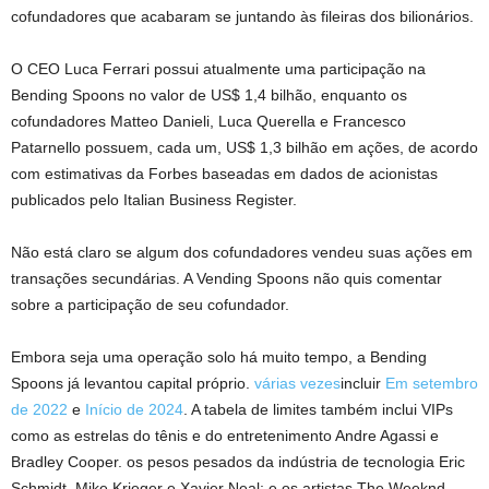
cofundadores que acabaram se juntando às fileiras dos bilionários.
O CEO Luca Ferrari possui atualmente uma participação na
Bending Spoons no valor de US$ 1,4 bilhão, enquanto os
cofundadores Matteo Danieli, Luca Querella e Francesco
Patarnello possuem, cada um, US$ 1,3 bilhão em ações, de acordo
com estimativas da Forbes baseadas em dados de acionistas
publicados pelo Italian Business Register.
Não está claro se algum dos cofundadores vendeu suas ações em
transações secundárias. A Vending Spoons não quis comentar
sobre a participação de seu cofundador.
Embora seja uma operação solo há muito tempo, a Bending
Spoons já levantou capital próprio.
várias vezes
incluir
Em setembro
de 2022
e
Início de 2024
. A tabela de limites também inclui VIPs
como as estrelas do tênis e do entretenimento Andre Agassi e
Bradley Cooper. os pesos pesados ​​da indústria de tecnologia Eric
Schmidt, Mike Krieger e Xavier Neal; e os artistas The Weeknd,