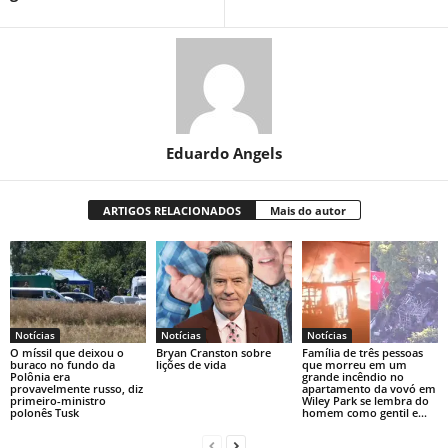
Eduardo Angels
ARTIGOS RELACIONADOS
Mais do autor
Notícias
Notícias
Notícias
O míssil que deixou o
Bryan Cranston sobre
Família de três pessoas
buraco no fundo da
lições de vida
que morreu em um
Polônia era
grande incêndio no
provavelmente russo, diz
apartamento da vovó em
primeiro-ministro
Wiley Park se lembra do
polonês Tusk
homem como gentil e...