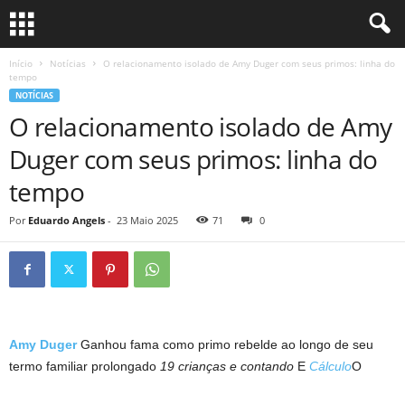
Início
Notícias
O relacionamento isolado de Amy Duger com seus primos: linha do
tempo
NOTÍCIAS
O relacionamento isolado de Amy
Duger com seus primos: linha do
tempo
Por
Eduardo Angels
-
23 Maio 2025
71
0
Amy Duger
Ganhou fama como primo rebelde ao longo de seu
termo familiar prolongado
19 crianças e contando
E
Cálculo
O