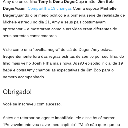
Amy é o único filho
Terry
E
Dena Duger
Cujo irmão,
Jim Bob
Duger
Assim,
Compartilha 19 crianças
Com a esposa
Michelle
Duger
Quando o primeiro político e a primeira série de realidade de
Michele estreou no dia 21, Amy e seus pais costumavam
apresentar – e mostraram como suas vidas eram diferentes de
seus parentes conservadores.
Visto como uma “ovelha negra” do clã de Duger, Amy estava
frequentemente fora das regras estritas de seu tio por seu filho, do
filho mais velho
Josh
Filha mais nova
Josi
O episódio inicial de 1
9
bebê e conta
Amy chamou as expectativas de Jim Bob para o
namoro acompanhado.
Obrigado!
Você se inscreveu com sucesso.
Antes de retornar ao agente imobiliário, ele disse às câmeras:
“Provavelmente vou cavar meu capítulo”. “Você não quer que eu