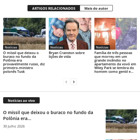
ARTIGOS RELACIONADOS
Mais do autor
Notícias
Notícias
Notícias
O míssil que deixou o
Bryan Cranston sobre
Família de três pessoas
buraco no fundo da
lições de vida
que morreu em um
Polônia era
grande incêndio no
provavelmente russo, diz
apartamento da vovó em
primeiro-ministro
Wiley Park se lembra do
polonês Tusk
homem como gentil e...
Notícias ao vivo
O míssil que deixou o buraco no fundo da
Polônia era...
30 Julho 2026