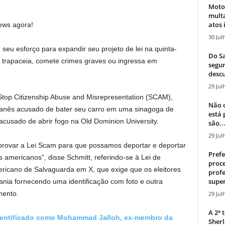
Moto
mult
atos 
ews agora!
30 Jul
seu esforço para expandir seu projeto de lei na quinta-
Do Sa
trapaceia, comete crimes graves ou ingressa em
segur
descu
29 Jul
 Stop Citizenship Abuse and Misrepresentation (SCAM),
Não c
banês acusado de bater seu carro em uma sinagoga de
está
acusado de abrir fogo na Old Dominion University.
são..
29 Jul
provar a Lei Scam para que possamos deportar e deportar
Prefe
 americanos”, disse Schmitt, referindo-se à Lei de
proce
mericano de Salvaguarda em X, que exige que os eleitores
profe
super
nia fornecendo uma identificação com foto e outra
mento.
29 Jul
A 2ª
identificado como Mohammad Jalloh, ex-membro da
Sherl