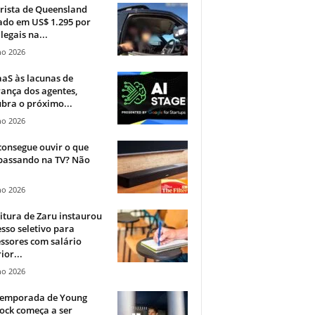
rista de Queensland
ado em US$ 1.295 por
ilegais na...
ho 2026
aS às lacunas de
ança dos agentes,
bra o próximo...
ho 2026
onsegue ouvir o que
 passando na TV? Não
.
ho 2026
itura de Zaru instaurou
sso seletivo para
ssores com salário
ior...
ho 2026
 temporada de Young
ock começa a ser