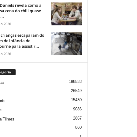
Daniels revela como a
a cena do chili quase
...
ho 2026
 crianças escaparam do
m de infância de
urne para assistir...
ho 2026
egoria
198533
ias
26549
s
15430
rts
9086
e
2867
s/Filmes
860
1