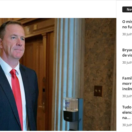
Not
O mís
no fu
30 Jul
Bryan
de vi
30 Jul
Famíl
morr
incên
30 Jul
Tudo 
elen
na...
30 Jul