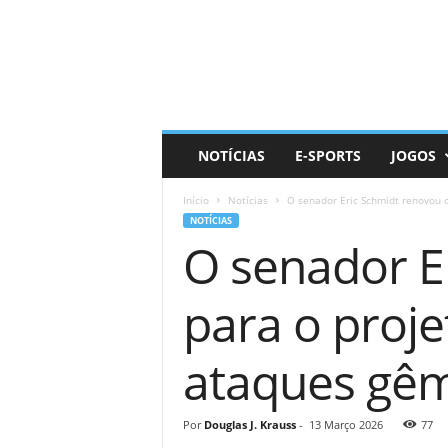
D
a
i
l
y
N
e
NOTÍCIAS
E-SPORTS
JOGOS
r
d
Início
Notícias
O senador Eric Schmidt renovou o
NOTÍCIAS
O senador E
para o proje
ataques gê
Por
Douglas J. Krauss
-
13 Março 2026
77