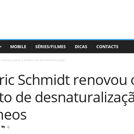
MOBILE
SÉRIES/FILMES
DICAS
CONTACTS
 impulso para o projeto de desnaturalização...
ric Schmidt renovou 
to de desnaturalizaç
meos
0