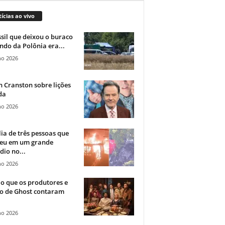
ícias ao vivo
sil que deixou o buraco
ndo da Polônia era...
ho 2026
 Cranston sobre lições
da
ho 2026
ia de três pessoas que
eu em um grande
dio no...
ho 2026
o que os produtores e
co de Ghost contaram
ho 2026