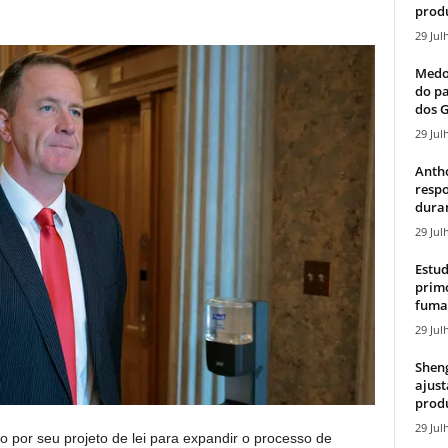
produ
29 Jul
Medos
do pa
dos G
29 Jul
Antho
resp
duran
29 Jul
Estud
primo
fumaç
29 Jul
Sheng
ajust
produ
29 Jul
 por seu projeto de lei para expandir o processo de