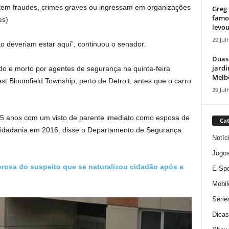
tem fraudes, crimes graves ou ingressam em organizações
Greg 
famos
es)
levou
29 Jul
 deveriam estar aqui”, continuou o senador.
Duas
jardi
 e morto por agentes de segurança na quinta-feira
Melbo
est Bloomfield Township, perto de Detroit, antes que o carro
29 Jul
15 anos com um visto de parente imediato como esposa de
Cat
cidadania em 2016, disse o Departamento de Segurança
Notíc
Jogo
orosa do suspeito que se naturalizou cidadão após a
E-Spo
Mobil
Série
Dicas