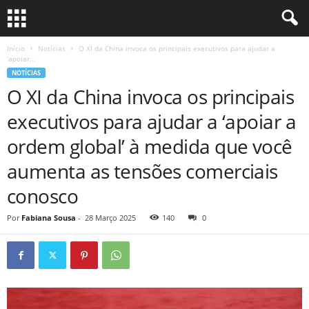
Início
Notícias
O XI da China invoca os principais executivos para ajudar a
‘apoiar...
NOTÍCIAS
O XI da China invoca os principais
executivos para ajudar a ‘apoiar a
ordem global’ à medida que você
aumenta as tensões comerciais
conosco
Por
Fabiana Sousa
-
28 Março 2025
140
0