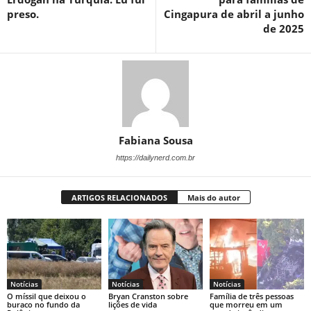
preso.
Cingapura de abril a junho
de 2025
Fabiana Sousa
https://dailynerd.com.br
ARTIGOS RELACIONADOS
Mais do autor
Notícias
Notícias
Notícias
O míssil que deixou o
Bryan Cranston sobre
Família de três pessoas
buraco no fundo da
lições de vida
que morreu em um