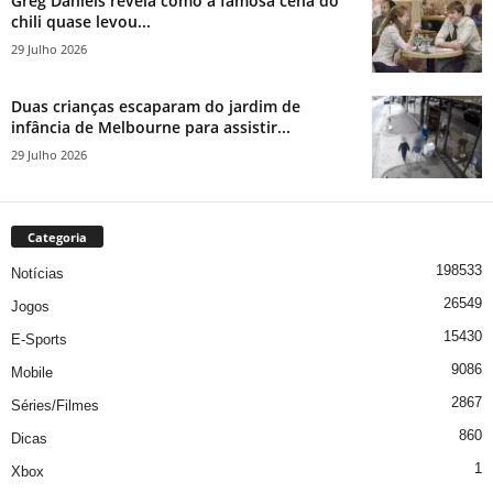
Greg Daniels revela como a famosa cena do
chili quase levou...
29 Julho 2026
Duas crianças escaparam do jardim de
infância de Melbourne para assistir...
29 Julho 2026
Categoria
198533
Notícias
26549
Jogos
15430
E-Sports
9086
Mobile
2867
Séries/Filmes
860
Dicas
1
Xbox