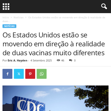
Início
Notícias
Os Estados Unidos estão se movendo em direção à realidade de
duas...
NOTÍCIAS
Os Estados Unidos estão se
movendo em direção à realidade
de duas vacinas muito diferentes
Por
Eric A. Hayden
-
4 Setembro 2025
46
0