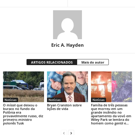
Eric A. Hayden
ARTIGOS RELACIONADOS
Mais do autor
Notícias
Notícias
Notícias
O míssil que deixou o
Bryan Cranston sobre
Família de três pessoas
buraco no fundo da
lições de vida
que morreu em um
Polônia era
grande incêndio no
provavelmente russo, diz
apartamento da vovó em
primeiro-ministro
Wiley Park se lembra do
polonês Tusk
homem como gentil e...