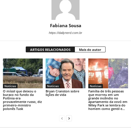
Fabiana Sousa
https://dailynerd.com.br
ARTIGOS RELACIONADOS
Mais do autor
Notícias
Notícias
Notícias
O míssil que deixou o
Bryan Cranston sobre
Família de três pessoas
buraco no fundo da
lições de vida
que morreu em um
Polônia era
grande incêndio no
provavelmente russo, diz
apartamento da vovó em
primeiro-ministro
Wiley Park se lembra do
polonês Tusk
homem como gentil e...