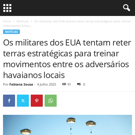
Início
Notícias
Os militares dos EUA tentam reter terras estratégicas para treinar
movimentos entre...
NOTÍCIAS
Os militares dos EUA tentam reter
terras estratégicas para treinar
movimentos entre os adversários
havaianos locais
Por
Fabiana Sousa
-
4 Julho 2025
91
0