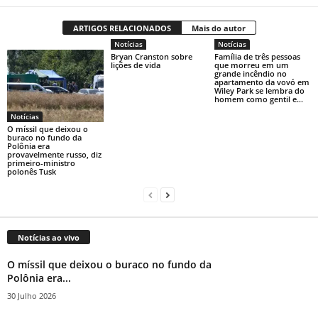
ARTIGOS RELACIONADOS
Mais do autor
Notícias
Notícias
Bryan Cranston sobre
Família de três pessoas
lições de vida
que morreu em um
grande incêndio no
apartamento da vovó em
Wiley Park se lembra do
homem como gentil e...
Notícias
O míssil que deixou o
buraco no fundo da
Polônia era
provavelmente russo, diz
primeiro-ministro
polonês Tusk
Notícias ao vivo
O míssil que deixou o buraco no fundo da
Polônia era...
30 Julho 2026