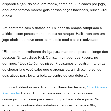
disparou 57,5% do solo, em média, cerca de 5 unidades por jogo,
enquanto tentava marcar gols nessas peças nacionais, nunca virou
a bola.
Em contraste com a defesa do Thunder de braços compridos e
atléticos com pontos menos fracos no ataque, Haliburton tem um
jogo abaixo de nove anos, sem apoio total e seis rotatividade.
“Eles foram os melhores da liga para manter as pessoas longe das
pessoas (tinta)”, disse Rick Carlisal, treinador dos Pacers, no
domingo. “Eles são ótimos nisso. Precisamos encontrar maneiras
de chegar lá e você sabe que é apenas para ir direto no set de
dois ativos para levar a bola ao centro de sua defesa”.
Embora Halibarton não diga um artilheiro tão técnico,
Shai Gilzius-
Aleczandar
Para o Thunder, ele é único na maneira como
conseguiu criar crime para seus companheiros de equipe. No
entanto, ao contrário das rodadas anteriores da peça -Offs,