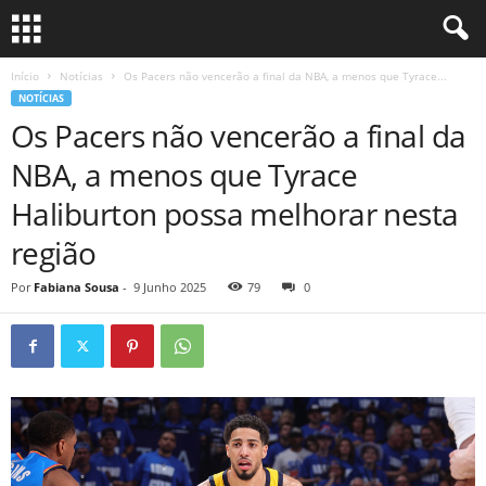
Início
Notícias
Os Pacers não vencerão a final da NBA, a menos que Tyrace...
NOTÍCIAS
Os Pacers não vencerão a final da
NBA, a menos que Tyrace
Haliburton possa melhorar nesta
região
Por
Fabiana Sousa
-
9 Junho 2025
79
0