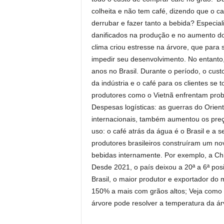
colheita e não tem café, dizendo que o caf
derrubar e fazer tanto a bebida? Especia
danificados na produção e no aumento do
clima criou estresse na árvore, que para 
impedir seu desenvolvimento. No entant
anos no Brasil. Durante o período, o cust
da indústria e o café para os clientes se
produtores como o Vietnã enfrentam probl
Despesas logísticas: as guerras do Orie
internacionais, também aumentou os preç
uso: o café atrás da água é o Brasil e 
produtores brasileiros construíram um no
bebidas internamente. Por exemplo, a Chi
Desde 2021, o país deixou a 20ª a 6ª pos
Brasil, o maior produtor e exportador d
150% a mais com grãos altos; Veja como 
árvore pode resolver a temperatura da ár