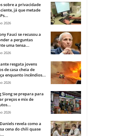
 sobre a privacidade
ciente, já que metade
Ps...
ho 2026
ny Fauci se recusou a
onder a perguntas
te uma tensa...
ho 2026
ante resgata jovens
s de casa cheia de
a enquanto incêndios...
ho 2026
 Siong se prepara para
ar preços e mix de
tos...
ho 2026
Daniels revela como a
a cena do chili quase
...