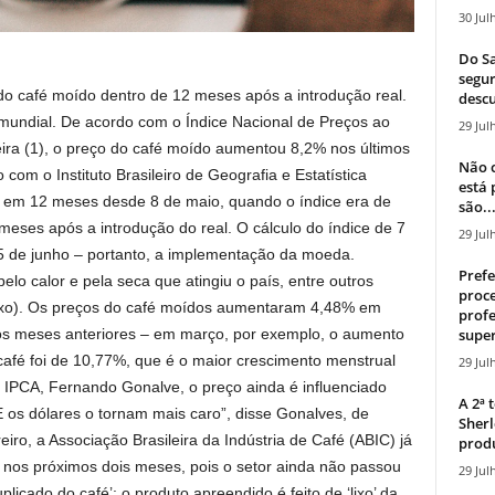
30 Jul
Do Sa
segur
o café moído dentro de 12 meses após a introdução real.
descu
mundial. De acordo com o Índice Nacional de Preços ao
29 Jul
ira (1), o preço do café moído aumentou 8,2% nos últimos
Não c
com o Instituto Brasileiro de Geografia e Estatística
está
 em 12 meses desde 8 de maio, quando o índice era de
são..
eses após a introdução do real. O cálculo do índice de 7
29 Jul
5 de junho – portanto, a implementação da moeda.
Prefe
pelo calor e pela seca que atingiu o país, entre outros
proce
aixo). Os preços do café moídos aumentaram 4,48% em
profe
aos meses anteriores – em março, por exemplo, o aumento
super
 café foi de 10,77%, que é o maior crescimento menstrual
29 Jul
IPCA, Fernando Gonalve, o preço ainda é influenciado
A 2ª
“E os dólares o tornam mais caro”, disse Gonalves, de
Sherl
iro, a Associação Brasileira da Indústria de Café (ABIC) já
produ
r nos próximos dois meses, pois o setor ainda não passou
29 Jul
licado do café’: o produto apreendido é feito de ‘lixo’ da