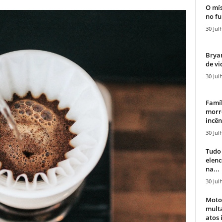
O mís
no fu
30 Jul
Bryan
de vi
30 Jul
Famíl
morr
incên
30 Jul
Tudo 
elen
na...
30 Jul
Moto
mult
atos 