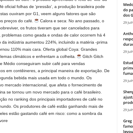
Medos
é oficial folhas de ‘pressão’, a produção brasileira pode
do pa
listas ouviram por G1, veem alguns fatores que são
dos G
s preços do café.
Calora e seca: No ano passado, o
29 Jul
sobreviver, os frutos tiveram que ser cancelados para
Antho
o, problemas como geada e ondas de calor ocorrem há 4
resp
o da indústria aumentou 224%, incluindo a matéria -prima
duran
 tornou 110% mais cara. Oferta global Coya: Grandes
29 Jul
emas climáticos e enfrentam a colheita.
Gitch Gitch
Estud
nte Médio conseguiram subir café para vendas
primo
os em contêineres, a principal maneira de exportação. De
fumaç
a segunda bebida mais usada em todo o mundo. Os
29 Jul
vo mercado internacional, que afeta o fornecimento de
Sheng
na se tornou um novo mercado para o café brasileiro.
ajust
ição no ranking dos principais importadores de café no
produ
o mundo. Os produtores de café estão ganhando mais de
29 Jul
eles estão gastando café em risco: como a sombra da
vore
Greg 
famos
levou