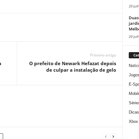
29 Jul
Duas
jardi
Melbo
29 Jul
Próximo artigo
Cat
a
O prefeito de Newark Hefazat depois
Notíc
de culpar a instalação de gelo
Jogo
E-Spo
Mobil
Série
Dicas
Xbox