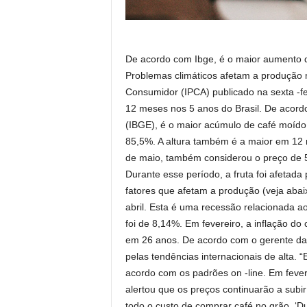
De acordo com Ibge, é o maior aumento d
Problemas climáticos afetam a produção 
Consumidor (IPCA) publicado na sexta -fe
12 meses nos 5 anos do Brasil. De acordo 
(IBGE), é o maior acúmulo de café moído
85,5%. A altura também é a maior em 12 m
de maio, também considerou o preço de 
Durante esse período, a fruta foi afetada 
fatores que afetam a produção (veja ab
abril. Esta é uma recessão relacionada 
foi de 8,14%. Em fevereiro, a inflação do
em 26 anos. De acordo com o gerente da 
pelas tendências internacionais de alta. 
acordo com os padrões on -line. Em fevere
alertou que os preços continuarão a subi
todo o custo de comprar café no grão. ‘Dup