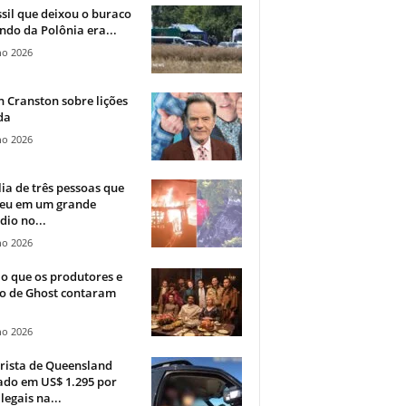
sil que deixou o buraco
ndo da Polônia era...
ho 2026
 Cranston sobre lições
da
ho 2026
ia de três pessoas que
eu em um grande
dio no...
ho 2026
o que os produtores e
co de Ghost contaram
ho 2026
rista de Queensland
ado em US$ 1.295 por
ilegais na...