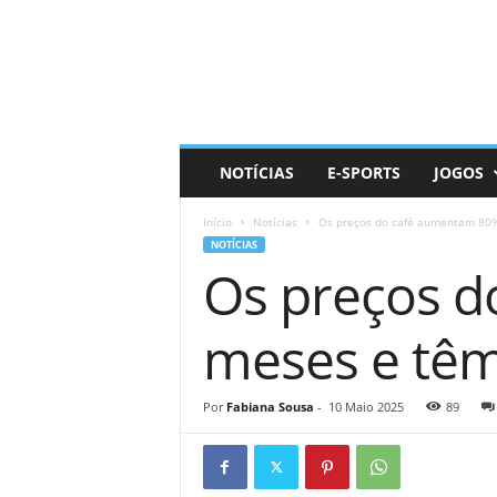
D
a
i
l
y
N
e
NOTÍCIAS
E-SPORTS
JOGOS
r
d
Início
Notícias
Os preços do café aumentam 80%
NOTÍCIAS
Os preços 
meses e têm
Por
Fabiana Sousa
-
10 Maio 2025
89