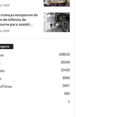
ho 2026
 crianças escaparam do
m de infância de
urne para assistir...
ho 2026
egoria
198533
ias
26549
s
15430
rts
9086
e
2867
s/Filmes
860
1