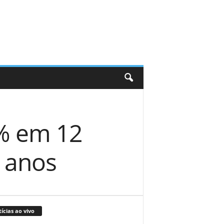
% em 12
 anos
ícias ao vivo