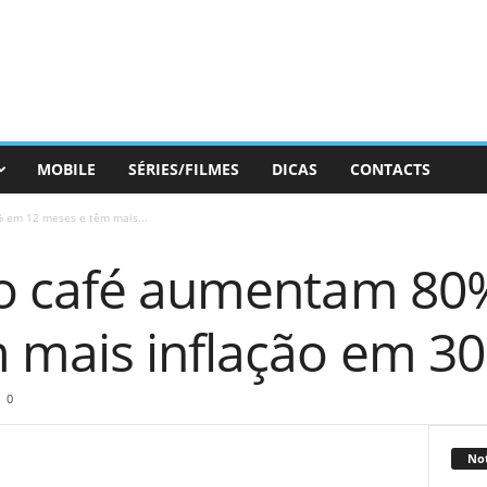
MOBILE
SÉRIES/FILMES
DICAS
CONTACTS
 em 12 meses e têm mais...
do café aumentam 80
 mais inflação em 30
0
Not