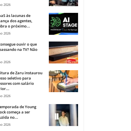
ho 2026
aS às lacunas de
ança dos agentes,
bra o próximo...
ho 2026
onsegue ouvir o que
 passando na TV? Não
.
ho 2026
itura de Zaru instaurou
sso seletivo para
ssores com salário
ior...
ho 2026
 temporada de Young
ock começa a ser
zida no...
ho 2026