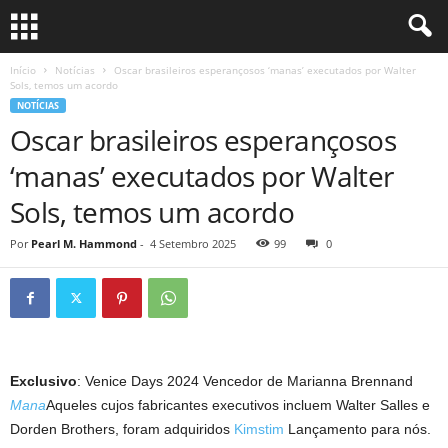
Início
Notícias
Oscar brasileiros esperançosos ‘manas’ executados por Walter
Sols, temos um acordo
NOTÍCIAS
Oscar brasileiros esperançosos
‘manas’ executados por Walter
Sols, temos um acordo
Por
Pearl M. Hammond
-
4 Setembro 2025
99
0
Exclusivo
: Venice Days 2024 Vencedor de Marianna Brennand
Mana
Aqueles cujos fabricantes executivos incluem Walter Salles e
Dorden Brothers, foram adquiridos
Kimstim
Lançamento para nós.