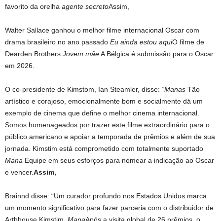
favorito da orelha
agente secreto
Assim,
Walter Sallace ganhou o melhor filme internacional Oscar com
drama brasileiro no ano passado
Eu ainda estou aqui
O filme de
Dearden Brothers
Jovem mãe
A Bélgica é submissão para o Oscar
em 2026.
O co-presidente de Kimstom, Ian Steamler, disse:
“Manas
Tão
artístico e corajoso, emocionalmente bom e socialmente dá um
exemplo de cinema que define o melhor cinema internacional.
Somos homenageados por trazer este filme extraordinário para o
público americano e apoiar a temporada de prêmios e além de sua
jornada. Kimstim está comprometido com totalmente suportado
Mana
Equipe em seus esforços para nomear a indicação ao Oscar
e vencer.
Assim,
Brainnd disse: “Um curador profundo nos Estados Unidos marca
um momento significativo para fazer parceria com o distribuidor de
Arthhouse Kimstim,
Mana
Após a visita global de 26 prêmios, o