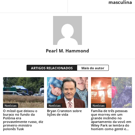
masculina
Pearl M. Hammond
ARTIGOS RELACIONADOS
Mais do autor
Notícias
Notícias
Notícias
O míssil que deixou o
Bryan Cranston sobre
Família de três pessoas
buraco no fundo da
lições de vida
que morreu em um
Polônia era
grande incêndio no
provavelmente russo, diz
apartamento da vovó em
primeiro-ministro
Wiley Park se lembra do
polonês Tusk
homem como gentil e...