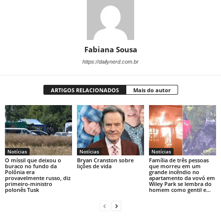
Fabiana Sousa
https://dailynerd.com.br
ARTIGOS RELACIONADOS
Mais do autor
Notícias
Notícias
Notícias
O míssil que deixou o
Bryan Cranston sobre
Família de três pessoas
buraco no fundo da
lições de vida
que morreu em um
Polônia era
grande incêndio no
provavelmente russo, diz
apartamento da vovó em
primeiro-ministro
Wiley Park se lembra do
polonês Tusk
homem como gentil e...