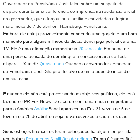
Governador da Pensilvânia. Josh falou sobre um suspeito de
disparo durante uma conferência de imprensa na residência oficial
do governador, que o forçou, sua família e convidados a fugir à
meia -noite de 7 de abril em Harrisburg, Pensilvânia.
Embora ele esteja provavelmente vendendo uma gorjeta e um bom
momento para alguns milhões de dicas, Bondi joga policial duro na
TV. Ele é uma afirmação maravilhosa
20 -ano -old
Em nome de
uma pessoa acusada de demitir que a concessionária de Tesla
dispara – Yate diz
Quase nada
Quando o governador democrata
da Pensilvânia, Josh Shapiro, foi alvo de um ataque de incêndio
em sua casa.
E quando ele não está processando os objetivos políticos, ele está
fazendo o PR Fox News. De acordo com uma mídia é importante
para a América
Análise
Bondi apareceu na Fox 21 vezes de 5 de
fevereiro a 28 de abril, ou seja, é várias vezes a cada três dias.
Seus esboços financeiros foram esboçados há algum tempo. Ela
tem bolsos
Pelo menos 3 milhões de dólares
Trump é “sugestão”,