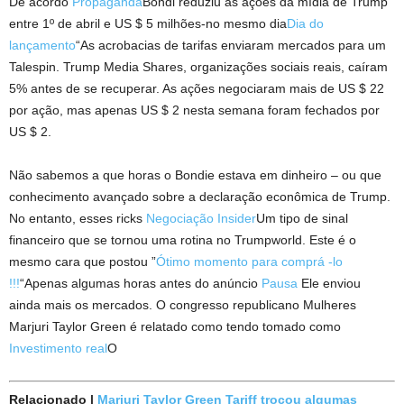
De acordo
Propaganda
Bondi reduziu as ações da mídia de Trump
entre 1º de abril e US $ 5 milhões-no mesmo dia
Dia do
lançamento
“As acrobacias de tarifas enviaram mercados para um
Talespin. Trump Media Shares, organizações sociais reais, caíram
5% antes de se recuperar. As ações negociaram mais de US $ 22
por ação, mas apenas US $ 2 nesta semana foram fechados por
US $ 2.
Não sabemos a que horas o Bondie estava em dinheiro – ou que
conhecimento avançado sobre a declaração econômica de Trump.
No entanto, esses ricks
Negociação Insider
Um tipo de sinal
financeiro que se tornou uma rotina no Trumpworld. Este é o
mesmo cara que postou ”
Ótimo momento para comprá -lo
!!!
“Apenas algumas horas antes do anúncio
Pausa
Ele enviou
ainda mais os mercados. O congresso republicano Mulheres
Marjuri Taylor Green é relatado como tendo tomado como
Investimento real
O
Relacionado
|
Marjuri Taylor Green Tariff trocou algumas