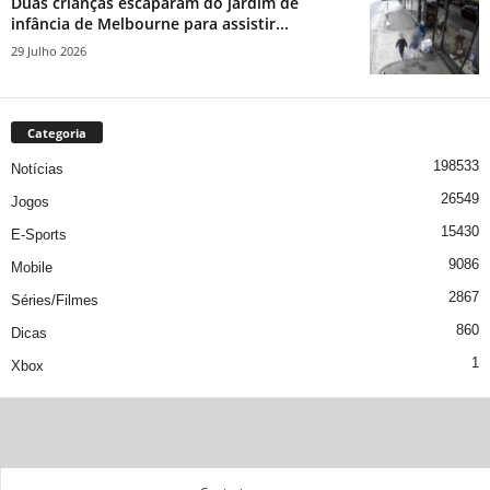
Duas crianças escaparam do jardim de
infância de Melbourne para assistir...
29 Julho 2026
Categoria
198533
Notícias
26549
Jogos
15430
E-Sports
9086
Mobile
2867
Séries/Filmes
860
Dicas
1
Xbox