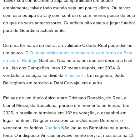
Talvez seu conhecimento seja compartilhado um pouco
amplamente, talvez todo mundo seja um pouco idiota. Ou talvez,
com esta equipa do City sem controlo e com menos posse de bola
do que os seus antecessores, Guardiola não esteja a jogar futebol
puro de Guardiola actualmente.
De uma forma ou de outra, a rivalidade Cidade-Real pode diminuir
um pouco. D
O ponto crítico mais recente girou em torno da Bola
de Ouro
.
Rodrigo
Ganhou; Não no ano em que ele decidiu a final
da Liga dos Campeões, mas 12 meses depois, em 2024. A
verdadeira votação foi dividida
Vinícius Jr.
Em segundo, Jude
Bellingham em terceiro e Dani Carvajal em quarto.
Em vez de um duelo épico entre Cristiano Ronaldo, do Real, e
Lionel Messi, do Barcelona, ​​parece um momento no tempo. Em
2025, o brasileiro terminou em 16º na votação, o espanhol em
lugar nenhum; Ninguém rivalizou com Ousmane Dembele, o
vencedor. os feridos
Rodrigo
Não jogue no Bernabéu na quarta-
feira. O indisposto Vinicius provavelmente servirá, mas está há 11