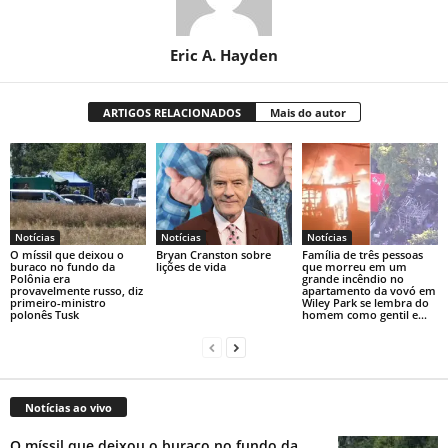
Eric A. Hayden
ARTIGOS RELACIONADOS
Mais do autor
Notícias
Notícias
Notícias
O míssil que deixou o
Bryan Cranston sobre
Família de três pessoas
buraco no fundo da
lições de vida
que morreu em um
Polônia era
grande incêndio no
provavelmente russo, diz
apartamento da vovó em
primeiro-ministro
Wiley Park se lembra do
polonês Tusk
homem como gentil e...
Notícias ao vivo
O míssil que deixou o buraco no fundo da