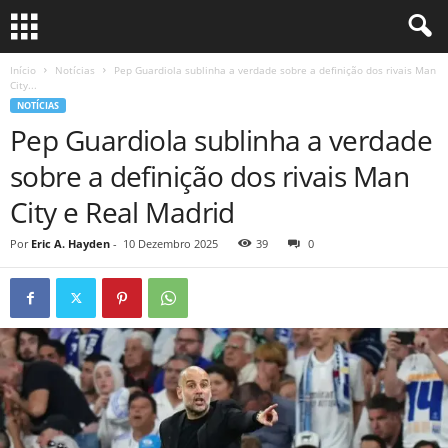
Início
Notícias
Pep Guardiola sublinha a verdade sobre a definição dos rivais Man
City...
NOTÍCIAS
Pep Guardiola sublinha a verdade
sobre a definição dos rivais Man
City e Real Madrid
Por
Eric A. Hayden
-
10 Dezembro 2025
39
0