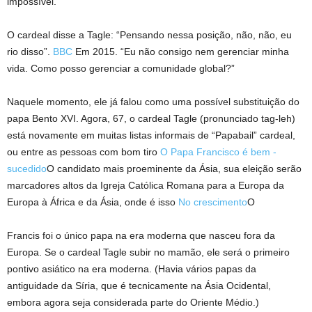
impossível.
O cardeal disse a Tagle: “Pensando nessa posição, não, não, eu
rio disso”.
BBC
Em 2015. “Eu não consigo nem gerenciar minha
vida. Como posso gerenciar a comunidade global?”
Naquele momento, ele já falou como uma possível substituição do
papa Bento XVI. Agora, 67, o cardeal Tagle (pronunciado tag-leh)
está novamente em muitas listas informais de “Papabail” cardeal,
ou entre as pessoas com bom tiro
O Papa Francisco é bem -
sucedido
O candidato mais proeminente da Ásia, sua eleição serão
marcadores altos da Igreja Católica Romana para a Europa da
Europa à África e da Ásia, onde é isso
No crescimento
O
Francis foi o único papa na era moderna que nasceu fora da
Europa. Se o cardeal Tagle subir no mamão, ele será o primeiro
pontivo asiático na era moderna. (Havia vários papas da
antiguidade da Síria, que é tecnicamente na Ásia Ocidental,
embora agora seja considerada parte do Oriente Médio.)