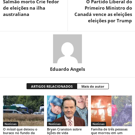
Salmão morto Crie fedor
O Partido Liberal do
de eleições na ilha
Primeiro Ministro do
australiana
Canadá vence as eleições
eleições por Trump
Eduardo Angels
ARTIGOS RELACIONADOS
Mais do autor
Notícias
Notícias
Notícias
O míssil que deixou o
Bryan Cranston sobre
Família de três pessoas
buraco no fundo da
lições de vida
que morreu em um