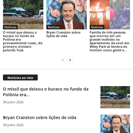
Notícias
Notícias
Notícias
O míssil que deixou o
Bryan Cranston sobre
Família de três pessoas
buraco no fundo da
lições de vida
que morreu em um
Polônia era
grande incêndio no
provavelmente russo, diz
apartamento da vovó em
primeiro-ministro
Wiley Park se lembra do
polonês Tusk
homem como gentil e...
Notícias ao vivo
O míssil que deixou o buraco no fundo da
Polônia era...
30 Julho 2026
Bryan Cranston sobre lições de vida
30 Julho 2026