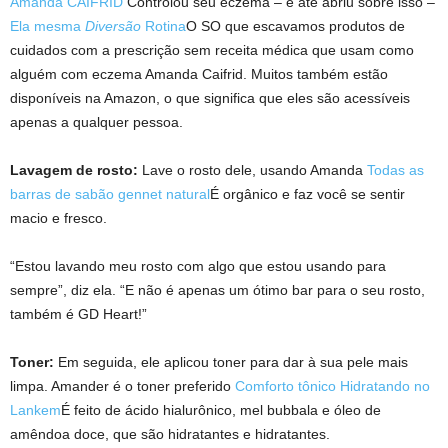
Amanda CAIFRID
Controlou seu eczema – e até abriu sobre isso –
Ela mesma
Diversão
Rotina
O SO que escavamos produtos de
cuidados com a prescrição sem receita médica que usam como
alguém com eczema Amanda Caifrid. Muitos também estão
disponíveis na Amazon, o que significa que eles são acessíveis
apenas a qualquer pessoa.
Lavagem de rosto:
Lave o rosto dele, usando Amanda
Todas as
barras de sabão gennet natural
É orgânico e faz você se sentir
macio e fresco.
“Estou lavando meu rosto com algo que estou usando para
sempre”, diz ela. “E não é apenas um ótimo bar para o seu rosto,
também é GD Heart!”
Toner:
Em seguida, ele aplicou toner para dar à sua pele mais
limpa. Amander é o toner preferido
Comforto tônico Hidratando no
Lankem
É feito de ácido hialurônico, mel bubbala e óleo de
amêndoa doce, que são hidratantes e hidratantes.