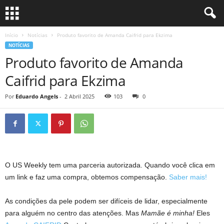
Início
Notícias
Produto favorito de Amanda Caifrid para Ekzima
NOTÍCIAS
Produto favorito de Amanda
Caifrid para Ekzima
Por
Eduardo Angels
-
2 Abril 2025
103
0
O US Weekly tem uma parceria autorizada. Quando você clica em
um link e faz uma compra, obtemos compensação.
Saber mais!
As condições da pele podem ser difíceis de lidar, especialmente
para alguém no centro das atenções. Mas
Mamãe é minha!
Eles