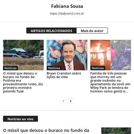
Fabiana Sousa
https://dailynerd.com.br
ARTIGOS RELACIONADOS
Mais do autor
Notícias
Notícias
Notícias
O míssil que deixou o
Bryan Cranston sobre
Família de três pessoas
buraco no fundo da
lições de vida
que morreu em um
Polônia era
grande incêndio no
provavelmente russo, diz
apartamento da vovó em
primeiro-ministro
Wiley Park se lembra do
polonês Tusk
homem como gentil e...
Notícias ao vivo
O míssil que deixou o buraco no fundo da