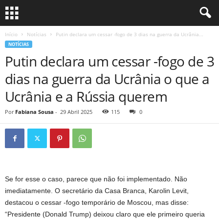
Início
Notícias
Putin declara um cessar -fogo de 3 dias na guerra da Ucrânia...
NOTÍCIAS
Putin declara um cessar -fogo de 3
dias na guerra da Ucrânia o que a
Ucrânia e a Rússia querem
Por
Fabiana Sousa
-
29 Abril 2025
115
0
Se for esse o caso, parece que não foi implementado. Não
imediatamente. O secretário da Casa Branca, Karolin Levit,
destacou o cessar -fogo temporário de Moscou, mas disse:
“Presidente (Donald Trump) deixou claro que ele primeiro queria