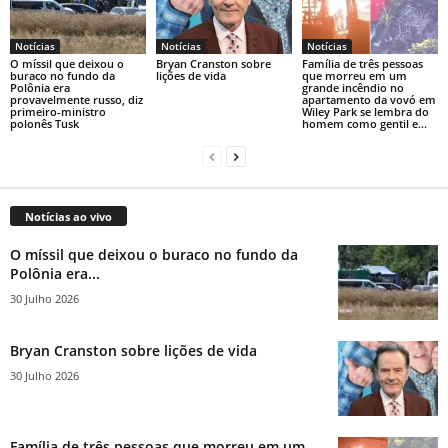
Notícias
Notícias
Notícias
O míssil que deixou o
Bryan Cranston sobre
Família de três pessoas
buraco no fundo da
lições de vida
que morreu em um
Polônia era
grande incêndio no
provavelmente russo, diz
apartamento da vovó em
primeiro-ministro
Wiley Park se lembra do
polonês Tusk
homem como gentil e...
Notícias ao vivo
O míssil que deixou o buraco no fundo da
Polônia era...
30 Julho 2026
Bryan Cranston sobre lições de vida
30 Julho 2026
Família de três pessoas que morreu em um