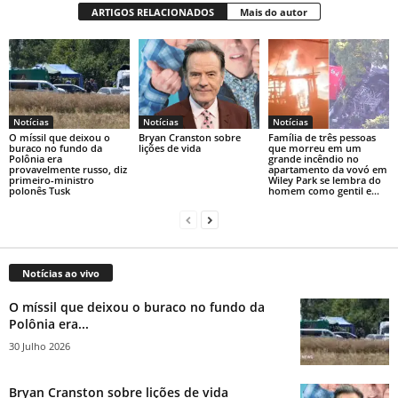
ARTIGOS RELACIONADOS
Mais do autor
Notícias
Notícias
Notícias
O míssil que deixou o
Bryan Cranston sobre
Família de três pessoas
buraco no fundo da
lições de vida
que morreu em um
Polônia era
grande incêndio no
provavelmente russo, diz
apartamento da vovó em
primeiro-ministro
Wiley Park se lembra do
polonês Tusk
homem como gentil e...
Notícias ao vivo
O míssil que deixou o buraco no fundo da
Polônia era...
30 Julho 2026
Bryan Cranston sobre lições de vida