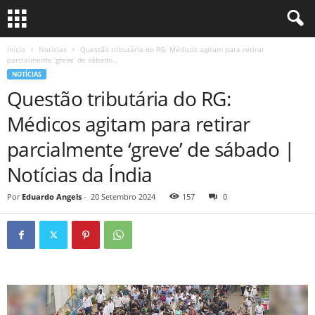
Início
Notícias
Questão tributária do RG: Médicos agitam para retirar
parcialmente ‘greve’ de sábado...
NOTÍCIAS
Questão tributária do RG:
Médicos agitam para retirar
parcialmente ‘greve’ de sábado |
Notícias da Índia
Por
Eduardo Angels
-
20 Setembro 2024
157
0