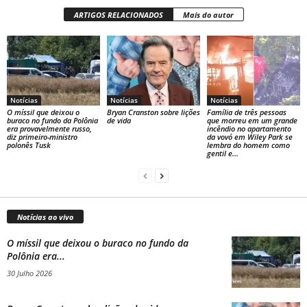
ARTIGOS RELACIONADOS
Mais do autor
Notícias
Notícias
Notícias
O míssil que deixou o
Bryan Cranston sobre lições
Família de três pessoas
buraco no fundo da Polônia
de vida
que morreu em um grande
era provavelmente russo,
incêndio no apartamento
diz primeiro-ministro
da vovó em Wiley Park se
polonês Tusk
lembra do homem como
gentil e...
Notícias ao vivo
O míssil que deixou o buraco no fundo da
Polônia era...
30 Julho 2026