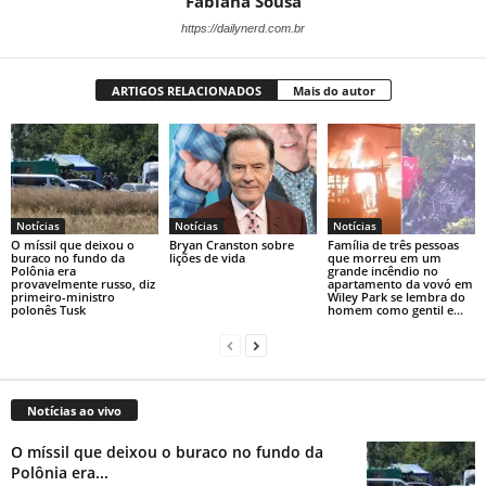
Fabiana Sousa
https://dailynerd.com.br
ARTIGOS RELACIONADOS
Mais do autor
Notícias
Notícias
Notícias
O míssil que deixou o
Bryan Cranston sobre
Família de três pessoas
buraco no fundo da
lições de vida
que morreu em um
Polônia era
grande incêndio no
provavelmente russo, diz
apartamento da vovó em
primeiro-ministro
Wiley Park se lembra do
polonês Tusk
homem como gentil e...
Notícias ao vivo
O míssil que deixou o buraco no fundo da
Polônia era...