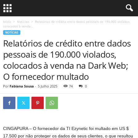
Início
Notícias
Relatórios de crédito entre dados pessoais de 190.000 violados,
colocados à venda...
NOTÍCIAS
Relatórios de crédito entre dados
pessoais de 190.000 violados,
colocados à venda na Dark Web;
O fornecedor multado
Por
Fabiana Sousa
-
5 Julho 2025
74
0
CINGAPURA – O fornecedor da TI Ezynetic foi multado em US $
17.500 por não proteger os dados de seus clientes, o que resultou