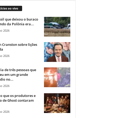
ícias ao vivo
sil que deixou o buraco
ndo da Polônia era...
ho 2026
 Cranston sobre lições
da
ho 2026
ia de três pessoas que
eu em um grande
dio no...
ho 2026
o que os produtores e
co de Ghost contaram
ho 2026