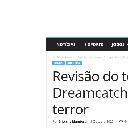
D
a
i
l
y
N
e
NOTÍCIAS
E-SPORTS
JOGOS
r
d
Início
Jogos
Revisão do teatro: Escape Room Thea
JOGOS
NOTÍCIAS
Revisão do 
Dreamcatcher
terror
Por
Brittany Mumford
-
3 Outubro 2025
64