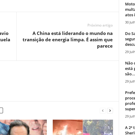
Moto
mult
atos 
30 Jul
Próximo artigo
avio
A China está liderando o mundo na
Do Sa
segur
zuela
transição de energia limpa. É assim que
descu
parece
29 Jul
Não c
está
são..
29 Jul
Prefe
proce
profe
super
29 Jul
A 2ª
Sherl