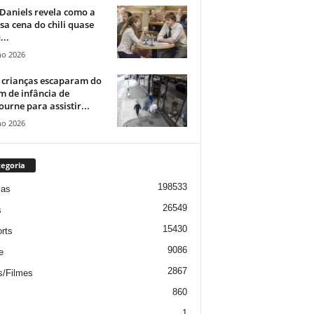
Daniels revela como a
a cena do chili quase
...
ho 2026
 crianças escaparam do
m de infância de
urne para assistir...
ho 2026
egoria
198533
ias
26549
s
15430
rts
9086
e
2867
s/Filmes
860
1