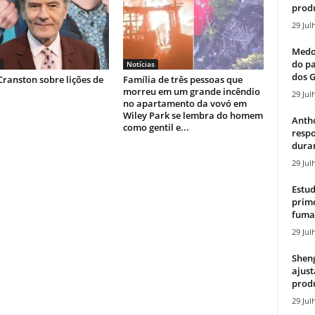
produ
29 Jul
Medos
do pa
Notícias
dos G
ranston sobre lições de
Família de três pessoas que
morreu em um grande incêndio
29 Jul
no apartamento da vovó em
Wiley Park se lembra do homem
Antho
como gentil e...
resp
duran
29 Jul
Estud
primo
fumaç
29 Jul
Sheng
ajust
produ
29 Jul