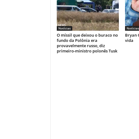
Notícias
Notícias
O míssil que deixou o buraco no
Bryan C
fundo da Polônia era
vida
provavelmente russo, diz
primeiro-ministro polonês Tusk