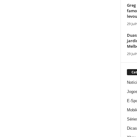
Greg 
famos
levou
29 Jul
Duas
jardi
Melbo
29 Jul
Cat
Notíc
Jogo
E-Spo
Mobil
Série
Dicas