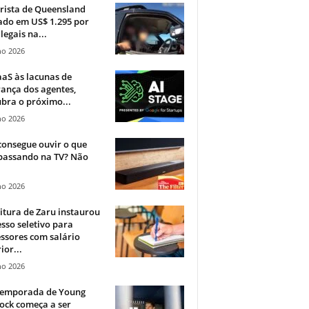
rista de Queensland
ado em US$ 1.295 por
ilegais na...
ho 2026
aS às lacunas de
ança dos agentes,
bra o próximo...
ho 2026
onsegue ouvir o que
 passando na TV? Não
.
ho 2026
itura de Zaru instaurou
sso seletivo para
ssores com salário
ior...
ho 2026
 temporada de Young
ock começa a ser