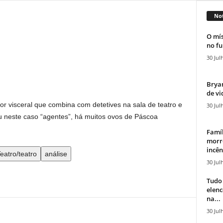
Not
O mís
no fu
30 Jul
Bryan
de vi
or visceral que combina com detetives na sala de teatro e
30 Jul
ou neste caso “agentes”, há muitos ovos de Páscoa
Famíl
morr
incên
eatro/teatro
análise
30 Jul
Tudo 
elen
na...
30 Jul