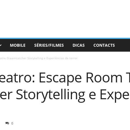
MOBILE
SÉRIES/FILMES
DICAS
CONTACTS
tre Dreamcatcher Storytelling e Experiências de terror
teatro: Escape Room 
 Storytelling e Expe
0