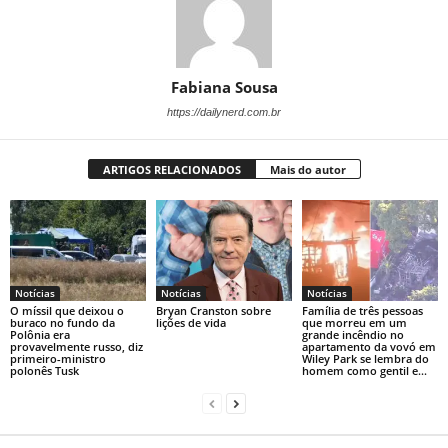
Fabiana Sousa
https://dailynerd.com.br
ARTIGOS RELACIONADOS
Mais do autor
Notícias
Notícias
Notícias
O míssil que deixou o
Bryan Cranston sobre
Família de três pessoas
buraco no fundo da
lições de vida
que morreu em um
Polônia era
grande incêndio no
provavelmente russo, diz
apartamento da vovó em
primeiro-ministro
Wiley Park se lembra do
polonês Tusk
homem como gentil e...