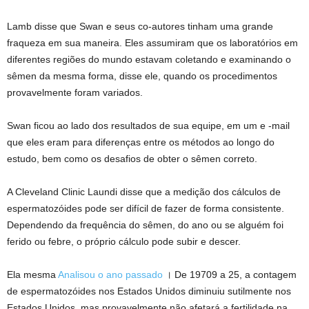
Lamb disse que Swan e seus co-autores tinham uma grande
fraqueza em sua maneira. Eles assumiram que os laboratórios em
diferentes regiões do mundo estavam coletando e examinando o
sêmen da mesma forma, disse ele, quando os procedimentos
provavelmente foram variados.
Swan ficou ao lado dos resultados de sua equipe, em um e -mail
que eles eram para diferenças entre os métodos ao longo do
estudo, bem como os desafios de obter o sêmen correto.
A Cleveland Clinic Laundi disse que a medição dos cálculos de
espermatozóides pode ser difícil de fazer de forma consistente.
Dependendo da frequência do sêmen, do ano ou se alguém foi
ferido ou febre, o próprio cálculo pode subir e descer.
Ela mesma
Analisou o ano passado
। De 19709 a 25, a contagem
de espermatozóides nos Estados Unidos diminuiu sutilmente nos
Estados Unidos, mas provavelmente não afetará a fertilidade na