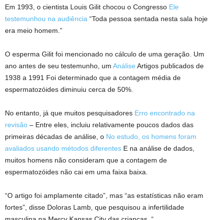
Em 1993, o cientista Louis Gilit chocou o Congresso
Ele
testemunhou na audiência
“Toda pessoa sentada nesta sala hoje
era meio homem.”
O esperma Gilit foi mencionado no cálculo de uma geração. Um
ano antes de seu testemunho, um
Análise
Artigos publicados de
1938 a 1991
Foi determinado que a contagem média de
espermatozóides diminuiu cerca de 50%.
No entanto, já que muitos pesquisadores
Erro encontrado na
revisão
– Entre eles, incluiu relativamente poucos dados das
primeiras décadas de análise, o
No estudo, os homens foram
avaliados usando métodos diferentes
E na análise de dados,
muitos homens não consideram que a contagem de
espermatozóides não cai em uma faixa baixa.
“O artigo foi amplamente citado”, mas “as estatísticas não eram
fortes”, disse Doloras Lamb, que pesquisou a infertilidade
masculina na Mercy Kansas City das crianças. “