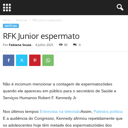
Início
Notícias
RFK Junior espermato
NOTÍCIAS
RFK Junior espermato
Por
Fabiana Sousa
-
4 Julho 2025
90
0
Não é incomum mencionar a contagem de espermatozóides
quando ele apareceu em público para o secretário de Saúde e
Serviços Humanos Robert F. Kennedy Jr.
Nos últimos tempos
Entrevista na televisão
Assim,
Palestra política
E a audiência do Congresso, Kennedy afirmou repetidamente que
os adolescentes hoje têm metade dos espermatozóides dos