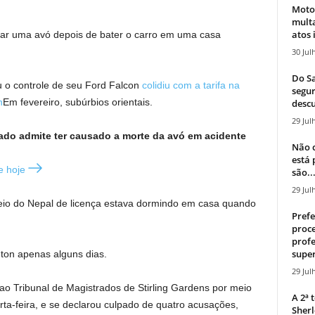
Moto
mult
atos 
tar uma avó depois de bater o carro em uma casa
30 Jul
Do Sa
 o controle de seu Ford Falcon
colidiu com a tarifa na
segur
h
Em fevereiro, subúrbios orientais.
descu
29 Jul
ado admite ter causado a morte da avó em acidente
Não c
está
e hoje
são..
29 Jul
io do Nepal de licença estava dormindo em casa quando
Prefe
proce
profe
super
on apenas alguns dias.
29 Jul
ao Tribunal de Magistrados de Stirling Gardens por meio
A 2ª
ta-feira, e se declarou culpado de quatro acusações,
Sherl