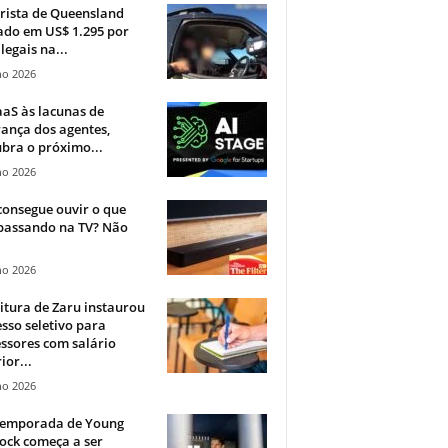
rista de Queensland
ado em US$ 1.295 por
ilegais na...
ho 2026
aS às lacunas de
ança dos agentes,
bra o próximo...
ho 2026
onsegue ouvir o que
 passando na TV? Não
.
ho 2026
itura de Zaru instaurou
sso seletivo para
ssores com salário
ior...
ho 2026
 temporada de Young
ock começa a ser