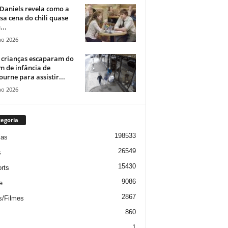
Daniels revela como a
a cena do chili quase
...
ho 2026
 crianças escaparam do
m de infância de
urne para assistir...
ho 2026
egoria
198533
ias
26549
s
15430
rts
9086
e
2867
s/Filmes
860
1