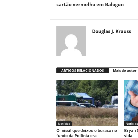
cartão vermelho em Balogun
Douglas J. Krauss
ARTIGOS RELACIONADOS
Mais do autor
Notícias
Notícias
O míssil que deixou o buraco no
Bryan C
fundo da Polônia era
vida