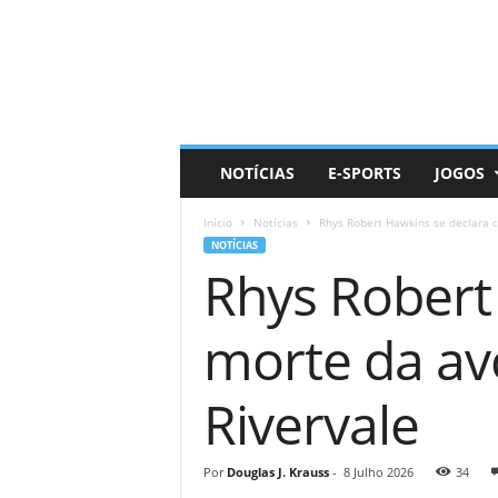
D
a
i
l
y
N
e
NOTÍCIAS
E-SPORTS
JOGOS
r
d
Início
Notícias
Rhys Robert Hawkins se declara c
NOTÍCIAS
Rhys Robert
morte da av
Rivervale
Por
Douglas J. Krauss
-
8 Julho 2026
34