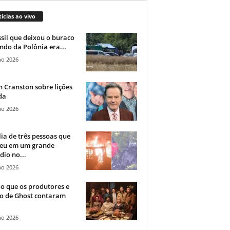
ícias ao vivo
sil que deixou o buraco
ndo da Polônia era...
ho 2026
 Cranston sobre lições
da
ho 2026
ia de três pessoas que
eu em um grande
dio no...
ho 2026
o que os produtores e
co de Ghost contaram
ho 2026