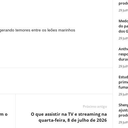
produ
29 Jul
Medos
do pa
 gerando temores entre os leões marinhos
dos G
29 Jul
Antho
resp
duran
29 Jul
Estud
primo
fumaç
29 Jul
Sheng
Próximo artigo
ajust
om o
O que assistir na TV e streaming na
produ
quarta-feira, 8 de julho de 2026
29 Jul