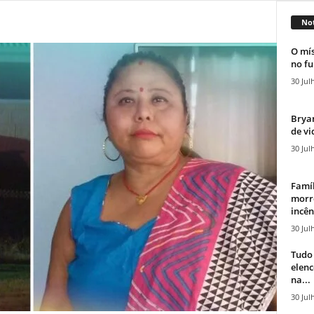
Not
O mís
no fu
30 Jul
Bryan
de vi
30 Jul
Famíl
morr
incên
30 Jul
Tudo 
elen
na...
30 Jul