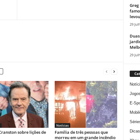
Greg 
famos
levou
29 Jul
Duas
jardi
Melbo
29 Jul
Cat
Notíc
Jogo
E-Spo
Mobil
Série
Notícias
Dicas
ranston sobre lições de
Família de três pessoas que
morreu em um grande incêndio