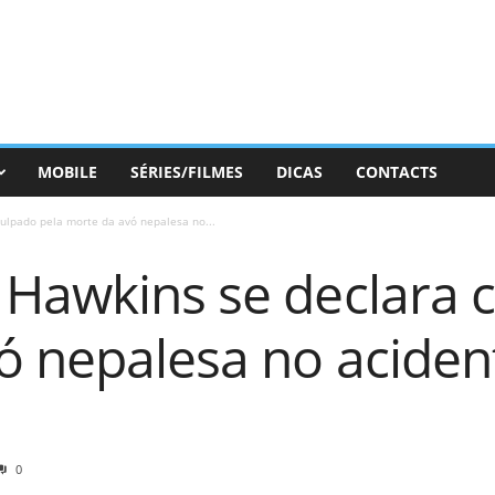
MOBILE
SÉRIES/FILMES
DICAS
CONTACTS
ulpado pela morte da avó nepalesa no...
 Hawkins se declara 
ó nepalesa no aciden
0