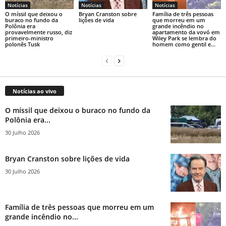
Notícias
Notícias
Notícias
O míssil que deixou o
Bryan Cranston sobre
Família de três pessoas
buraco no fundo da
lições de vida
que morreu em um
Polônia era
grande incêndio no
provavelmente russo, diz
apartamento da vovó em
primeiro-ministro
Wiley Park se lembra do
polonês Tusk
homem como gentil e...
Notícias ao vivo
O míssil que deixou o buraco no fundo da
Polônia era...
30 Julho 2026
Bryan Cranston sobre lições de vida
30 Julho 2026
Família de três pessoas que morreu em um
grande incêndio no...