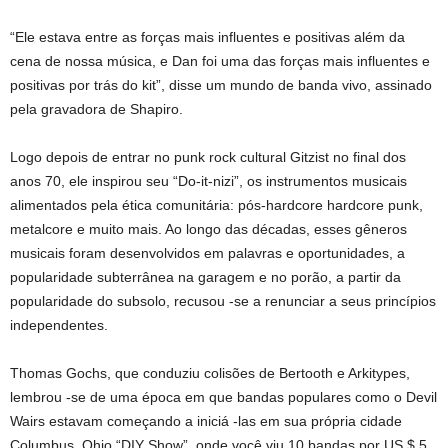
“Ele estava entre as forças mais influentes e positivas além da
cena de nossa música, e Dan foi uma das forças mais influentes e
positivas por trás do kit”, disse um mundo de banda vivo, assinado
pela gravadora de Shapiro.
Logo depois de entrar no punk rock cultural Gitzist no final dos
anos 70, ele inspirou seu “Do-it-nizi”, os instrumentos musicais
alimentados pela ética comunitária: pós-hardcore hardcore punk,
metalcore e muito mais. Ao longo das décadas, esses gêneros
musicais foram desenvolvidos em palavras e oportunidades, a
popularidade subterrânea na garagem e no porão, a partir da
popularidade do subsolo, recusou -se a renunciar a seus princípios
independentes.
Thomas Gochs, que conduziu colisões de Bertooth e Arkitypes,
lembrou -se de uma época em que bandas populares como o Devil
Wairs estavam começando a iniciá -las em sua própria cidade
Columbus, Ohio “DIY Show”, onde você viu 10 bandas por US $ 5.