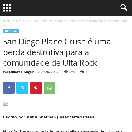
Início
Notícias
San Diego Plane Crush é uma perda destrutiva para a comunidade
de...
NOTÍCIAS
San Diego Plane Crush é uma
perda destrutiva para a
comunidade de Ulta Rock
Por
Eduardo Angels
-
25 Maio 2025
698
0
Escrito por Maria Sherman | Associated Press
Nova York – a comunidade musical alternativa está de luto mais