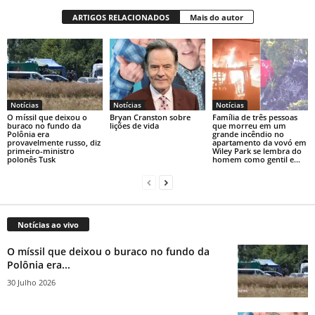
ARTIGOS RELACIONADOS
Mais do autor
Notícias
Notícias
Notícias
O míssil que deixou o
Bryan Cranston sobre
Família de três pessoas
buraco no fundo da
lições de vida
que morreu em um
Polônia era
grande incêndio no
provavelmente russo, diz
apartamento da vovó em
primeiro-ministro
Wiley Park se lembra do
polonês Tusk
homem como gentil e...
Notícias ao vivo
O míssil que deixou o buraco no fundo da
Polônia era...
30 Julho 2026