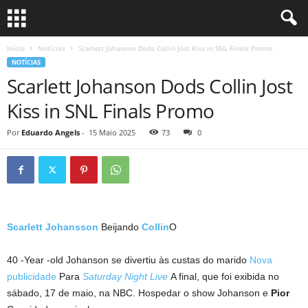
Início
Notícias
Scarlett Johanson Dods Collin Jost Kiss in SNL Finals Promo
NOTÍCIAS
Scarlett Johanson Dods Collin Jost
Kiss in SNL Finals Promo
Por
Eduardo Angels
-
15 Maio 2025
73
0
Scarlett Johansson
Beijando
Collin
O
40 -Year -old Johanson se divertiu às custas do marido
Nova
publicidade
Para
Saturday Night Live
A final, que foi exibida no
sábado, 17 de maio, na NBC. Hospedar o show Johanson e
Pior