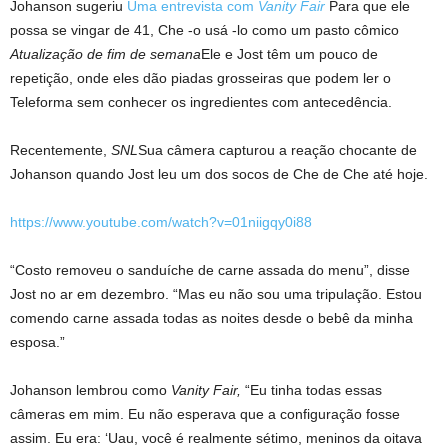
Johanson sugeriu
Uma entrevista com
Vanity Fair
Para que ele
possa se vingar de 41, Che -o usá -lo como um pasto cômico
Atualização de fim de semana
Ele e Jost têm um pouco de
repetição, onde eles dão piadas grosseiras que podem ler o
Teleforma sem conhecer os ingredientes com antecedência.
Recentemente,
SNL
Sua câmera capturou a reação chocante de
Johanson quando Jost leu um dos socos de Che de Che até hoje.
https://www.youtube.com/watch?v=01niigqy0i88
“Costo removeu o sanduíche de carne assada do menu”, disse
Jost no ar em dezembro. “Mas eu não sou uma tripulação. Estou
comendo carne assada todas as noites desde o bebê da minha
esposa.”
Johanson lembrou como
Vanity Fair,
“Eu tinha todas essas
câmeras em mim. Eu não esperava que a configuração fosse
assim. Eu era: ‘Uau, você é realmente sétimo, meninos da oitava