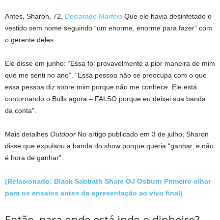
Antes, Sharon, 72,
Declarado
Martelo
Que ele havia desinfetado o
vestido sem nome seguindo “um enorme, enorme para fazer” com
o gerente deles.
Ele disse em junho: “Essa foi provavelmente a pior maneira de mim
que me senti no ano”. “Essa pessoa não se preocupa com o que
essa pessoa diz sobre mim porque não me conhece. Ele está
contornando o Bulls agora – FALSO porque eu deixei sua banda
da conta”.
Mais detalhes
Outdoor
No artigo publicado em 3 de julho, Sharon
disse que expulsou a banda do show porque queria “ganhar, e não
é hora de ganhar”.
(Relacionado: Black Sabbath Share OJ Osburn Primeiro olhar
para os ensaios antes da apresentação ao vivo final)
Então, para onde está indo o dinheiro?