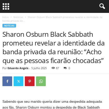
Início
Notícias
Sharon Osburn Black Sabbath prometeu revelar a identidade da
banda privada da...
NOTÍCIAS
Sharon Osburn Black Sabbath
prometeu revelar a identidade da
banda privada da reunião: “Acho
que as pessoas ficarão chocadas”
Por
Eduardo Angels
-
5 Julho 2025
87
0
Sabendo que seu marido queria dizer uma despedida adequada
aos fãs, Sharon Osburn montou a despedida de Black Sabbath