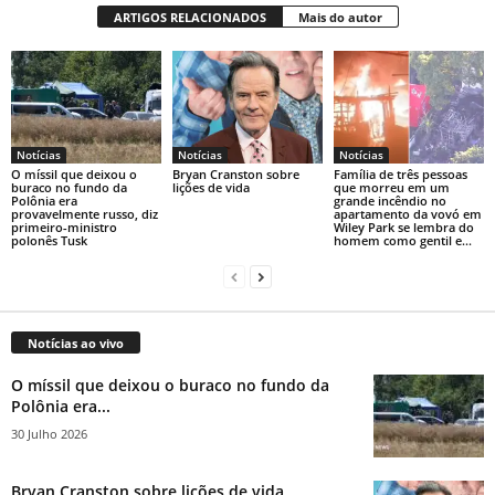
ARTIGOS RELACIONADOS
Mais do autor
Notícias
Notícias
Notícias
O míssil que deixou o
Bryan Cranston sobre
Família de três pessoas
buraco no fundo da
lições de vida
que morreu em um
Polônia era
grande incêndio no
provavelmente russo, diz
apartamento da vovó em
primeiro-ministro
Wiley Park se lembra do
polonês Tusk
homem como gentil e...
Notícias ao vivo
O míssil que deixou o buraco no fundo da
Polônia era...
30 Julho 2026
Bryan Cranston sobre lições de vida