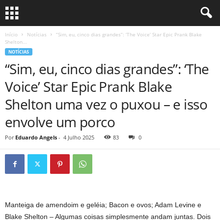
Início
Notícias
“Sim, eu, cinco dias grandes”: ‘The Voice’ Star Epic Prank Blake
Shelton...
NOTÍCIAS
“Sim, eu, cinco dias grandes”: ‘The
Voice’ Star Epic Prank Blake
Shelton uma vez o puxou – e isso
envolve um porco
Por
Eduardo Angels
-
4 Julho 2025
83
0
Manteiga de amendoim e geléia; Bacon e ovos; Adam Levine e
Blake Shelton – Algumas coisas simplesmente andam juntas. Dois