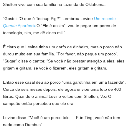
Shelton vive com sua família na fazenda de Oklahoma.
“Gostei: ‘O que é Techup Pig?'” Lembrou Levine
Um recente
Quente
Aparência
O “Ele é assim”, vou te pegar um porco de
tecnologia, sim, me dê cinco mil “.
É claro que Levine tinha um garfo de dinheiro, mas o porco não
durou muito em sua família. “Por favor, não pegue um porco”,
“Sugar” disse o cantor. “Se você não prestar atenção a eles, eles
gritam e gritam, se você o fizerem, eles gritam e gritam.
Então esse casal deu ao porco “uma garotinha em uma fazenda”.
Cerca de seis meses depois, ele agora enviou uma foto de 400
libras. Quando o animal Levine voltou com Shelton,
Voz
O
campeão então percebeu que ele era.
Levine disse: “Você é um porco tolo … F-in Ting, você não tem
nada como Dumbus”.