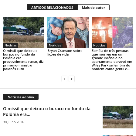
ARTIGOS RELACIONADOS
Mais do autor
Notícias
Notícias
Notícias
O míssil que deixou o
Bryan Cranston sobre
Família de três pessoas
buraco no fundo da
lições de vida
que morreu em um
Polônia era
grande incêndio no
provavelmente russo, diz
apartamento da vovó em
primeiro-ministro
Wiley Park se lembra do
polonês Tusk
homem como gentil e...
Notícias ao vivo
O míssil que deixou o buraco no fundo da
Polônia era...
30 Julho 2026