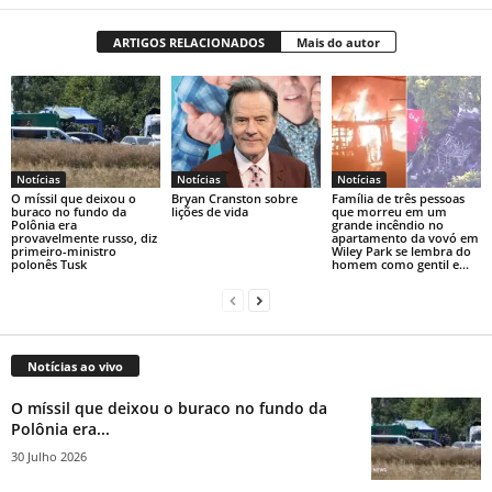
ARTIGOS RELACIONADOS
Mais do autor
Notícias
Notícias
Notícias
O míssil que deixou o
Bryan Cranston sobre
Família de três pessoas
buraco no fundo da
lições de vida
que morreu em um
Polônia era
grande incêndio no
provavelmente russo, diz
apartamento da vovó em
primeiro-ministro
Wiley Park se lembra do
polonês Tusk
homem como gentil e...
Notícias ao vivo
O míssil que deixou o buraco no fundo da
Polônia era...
30 Julho 2026