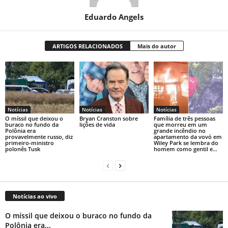
Eduardo Angels
ARTIGOS RELACIONADOS
Mais do autor
Notícias
Notícias
Notícias
O míssil que deixou o
Bryan Cranston sobre
Família de três pessoas
buraco no fundo da
lições de vida
que morreu em um
Polônia era
grande incêndio no
provavelmente russo, diz
apartamento da vovó em
primeiro-ministro
Wiley Park se lembra do
polonês Tusk
homem como gentil e...
Notícias ao vivo
O míssil que deixou o buraco no fundo da
Polônia era...