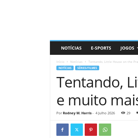
D
a
i
l
y
N
e
NOTÍCIAS
E-SPORTS
JOGOS
r
d
Início
Notícias
Tentando, Little House on the Prai
NOTÍCIAS
SÉRIES/FILMES
Tentando, Lit
e muito mai
Por
Rodney M. Harris
-
4 Julho 2026
29