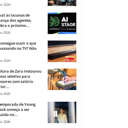
ho 2026
aS às lacunas de
ança dos agentes,
bra o próximo...
ho 2026
onsegue ouvir o que
 passando na TV? Não
.
ho 2026
itura de Zaru instaurou
sso seletivo para
ssores com salário
ior...
ho 2026
 temporada de Young
ock começa a ser
zida no...
ho 2026