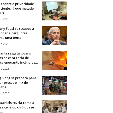
 sobre a privacidade
ciente, já que metade
Ps...
ho 2026
ny Fauci se recusou a
onder a perguntas
te uma tensa...
ho 2026
ante resgata jovens
s de casa cheia de
a enquanto incêndios...
ho 2026
 Siong se prepara para
ar preços e mix de
tos...
ho 2026
Daniels revela como a
a cena do chili quase
...