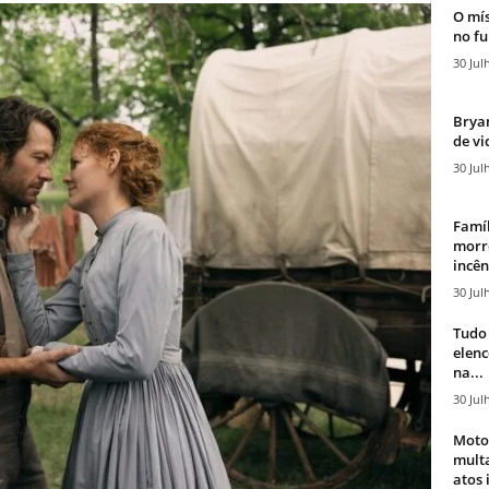
O mís
no fu
30 Jul
Bryan
de vi
30 Jul
Famíl
morr
incên
30 Jul
Tudo 
elen
na...
30 Jul
Moto
mult
atos 