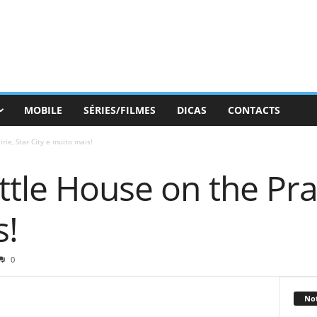
MOBILE
SÉRIES/FILMES
DICAS
CONTACTS
rie, Star City e muito mais!
tle House on the Prai
s!
0
Not