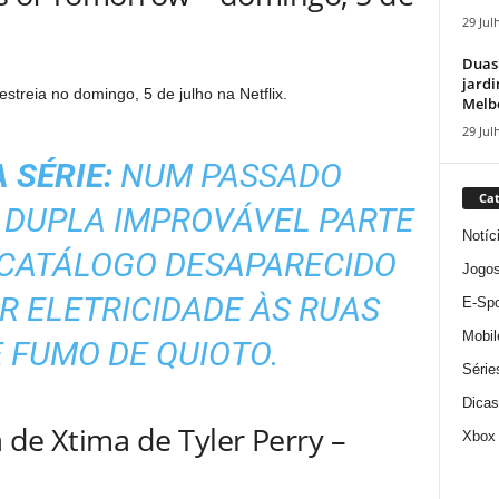
29 Jul
Duas
jardi
streia no domingo, 5 de julho na Netflix.
Melbo
29 Jul
 SÉRIE:
NUM PASSADO
Cat
 DUPLA IMPROVÁVEL PARTE
Notíc
 CATÁLOGO DESAPARECIDO
Jogo
R ELETRICIDADE ÀS RUAS
E-Spo
Mobil
 FUMO DE QUIOTO.
Série
Dicas
 de Xtima de Tyler Perry –
Xbox