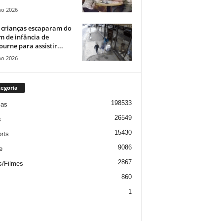
ho 2026
 crianças escaparam do
m de infância de
urne para assistir...
ho 2026
egoria
198533
ias
26549
s
15430
rts
9086
e
2867
s/Filmes
860
1