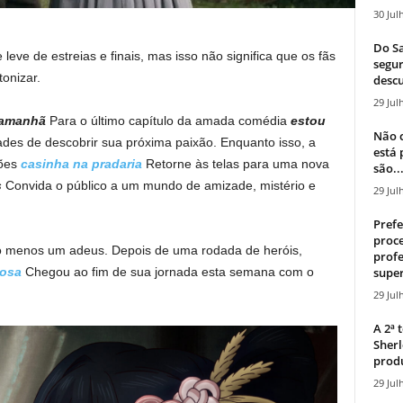
30 Jul
Do Sa
eve de estreias e finais, mas isso não significa que os fãs
segur
onizar.
descu
29 Jul
 amanhã
Para o último capítulo da amada comédia
estou
Não c
ades de descobrir sua próxima paixão. Enquanto isso, a
está
ções
casinha na pradaria
Retorne às telas para uma nova
são..
s
Convida o público a um mundo de amizade, mistério e
29 Jul
Prefe
proce
lo menos um adeus. Depois de uma rodada de heróis,
profe
super
mosa
Chegou ao fim de sua jornada esta semana com o
29 Jul
A 2ª
Sherl
produ
29 Jul