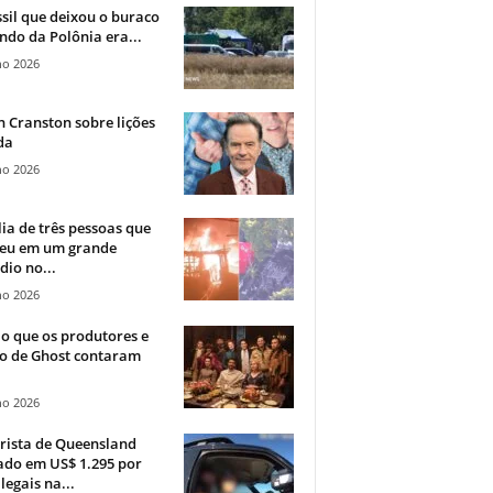
sil que deixou o buraco
ndo da Polônia era...
ho 2026
 Cranston sobre lições
da
ho 2026
ia de três pessoas que
eu em um grande
dio no...
ho 2026
o que os produtores e
co de Ghost contaram
ho 2026
rista de Queensland
ado em US$ 1.295 por
ilegais na...