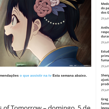
Medos
do pa
dos G
29 Jul
Antho
resp
duran
29 Jul
Estud
primo
fumaç
29 Jul
Sheng
comendações
o que assistir na tv
Esta semana abaixo.
ajust
produ
29 Jul
Greg 
famos
ks of Tomorrow – domingo, 5 de
levou