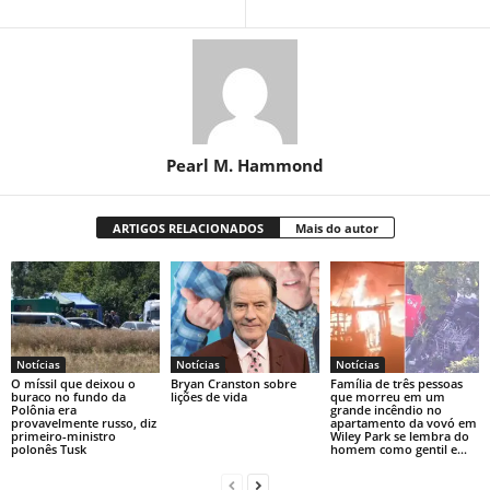
Pearl M. Hammond
ARTIGOS RELACIONADOS
Mais do autor
Notícias
Notícias
Notícias
O míssil que deixou o
Bryan Cranston sobre
Família de três pessoas
buraco no fundo da
lições de vida
que morreu em um
Polônia era
grande incêndio no
provavelmente russo, diz
apartamento da vovó em
primeiro-ministro
Wiley Park se lembra do
polonês Tusk
homem como gentil e...