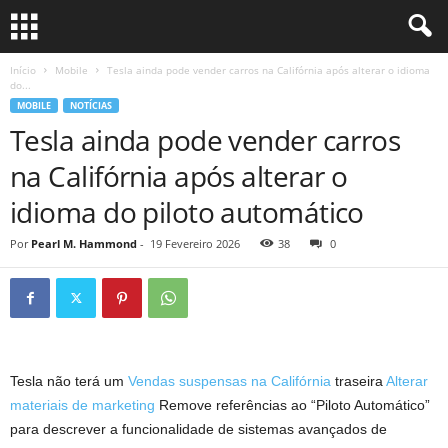
Início
Mobile
Tesla ainda pode vender carros na Califórnia após alterar o idioma
do...
MOBILE
NOTÍCIAS
Tesla ainda pode vender carros
na Califórnia após alterar o
idioma do piloto automático
Por
Pearl M. Hammond
-
19 Fevereiro 2026
38
0
Tesla não terá um
Vendas suspensas na Califórnia
traseira
Alterar
materiais de marketing
Remove referências ao “Piloto Automático”
para descrever a funcionalidade de sistemas avançados de