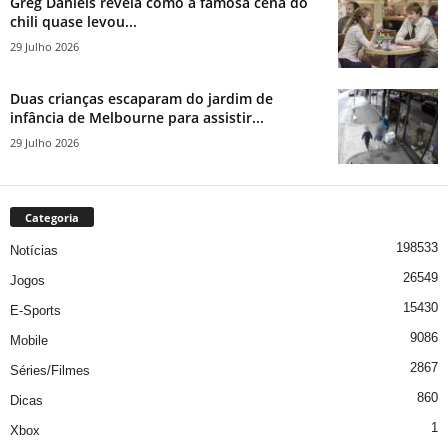
Greg Daniels revela como a famosa cena do
chili quase levou...
29 Julho 2026
Duas crianças escaparam do jardim de
infância de Melbourne para assistir...
29 Julho 2026
Categoria
198533
Notícias
26549
Jogos
15430
E-Sports
9086
Mobile
2867
Séries/Filmes
860
Dicas
1
Xbox