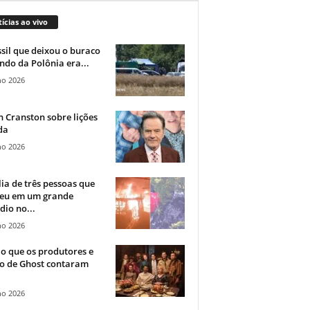
ícias ao vivo
sil que deixou o buraco
ndo da Polônia era...
ho 2026
 Cranston sobre lições
da
ho 2026
ia de três pessoas que
eu em um grande
dio no...
ho 2026
o que os produtores e
co de Ghost contaram
ho 2026