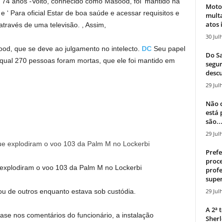
 74 anos -Volto, conhecido como Masood, foi ‘mantido na
Moto
e ‘
Para oficial
Estar de boa saúde e acessar requisitos e
mult
atos 
através de uma televisão. , Assim,
30 Jul
sood, que se deve ao julgamento no intelecto.
DC
Seu papel
Do Sa
o qual 270 pessoas foram mortas, que ele foi mantido em
segur
descu
29 Jul
Não c
está
são..
29 Jul
Prefe
proce
xplodiram o voo 103 da Palm M no Lockerbi
profe
super
29 Jul
u de outros enquanto estava sob custódia.
A 2ª
ase nos comentários do funcionário, a instalação
Sherl