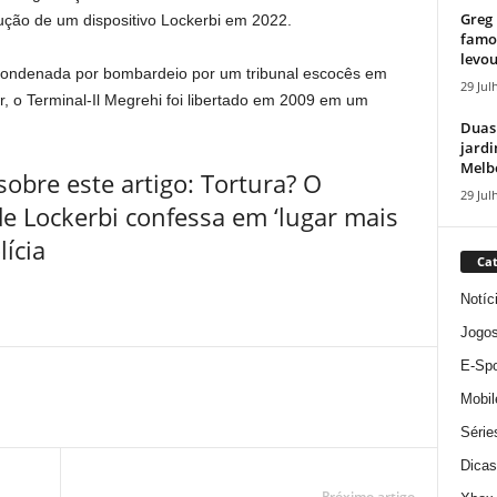
Greg 
ução de um dispositivo Lockerbi em 2022.
famos
levou
i condenada por bombardeio por um tribunal escocês em
29 Jul
, o Terminal-Il Megrehi foi libertado em 2009 em um
Duas
jardi
Melbo
obre este artigo: Tortura? O
29 Jul
e Lockerbi confessa em ‘lugar mais
ícia
Cat
Notíc
Jogo
E-Spo
Mobil
Série
Dicas
Próximo artigo