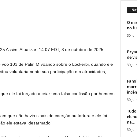
Not
O mís
no fu
30 Jul
025
Assim,
Atualizar:
14:07 EDT, 3 de outubro de 2025
Bryan
de vi
o voo 103 de Palm M voando sobre o Lockerbi, quando ele
30 Jul
eitou voluntariamente sua participação em atrocidades,
Famíl
morr
incên
que ele foi forçado a criar uma falsa confissão por homens
30 Jul
Tudo 
 que não havia sinais de coerção ou tortura e ele foi
elen
na...
ntão ele estava ‘desarmado’.
30 Jul