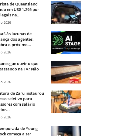
rista de Queensland
ado em US$ 1.295 por
ilegais na...
ho 2026
aS às lacunas de
ança dos agentes,
bra o próximo...
ho 2026
onsegue ouvir o que
 passando na TV? Não
.
ho 2026
itura de Zaru instaurou
sso seletivo para
ssores com salário
ior...
ho 2026
 temporada de Young
ock começa a ser