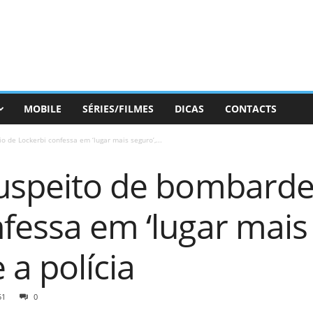
MOBILE
SÉRIES/FILMES
DICAS
CONTACTS
 de Lockerbi confessa em ‘lugar mais seguro’,...
suspeito de bombarde
fessa em ‘lugar mais 
a polícia
51
0