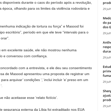
produ
s disponíveis durante o caos do período após a revolução,
 época, olhando para os limites da violência rodoviária e
29 Jul
Medos
do pa
 nenhuma indicação de tortura ou força” e Masood foi
dos G
po escritório”, período em que ele teve “intervalo para o
29 Jul
orar”.
Antho
resp
u em excelente saúde, ele não mostrou nenhuma
duran
ado e conversou com confiança.
29 Jul
Estud
a concordado com a entrevista, e ele deu seu consentimento
primo
esa de Masood apresentou uma proposta de registrar um
fumaç
ara arquivar’ condições ‘,’ inclui incluir ‘e’ preso em um
29 Jul
‘.
Sheng
ajust
não aceitasse esse ‘relato fictício’.
produ
29 Jul
e segurança externa da Líbia foi extraditado nos EUA