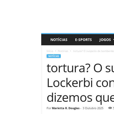
D
a
i
l
y
N
e
NOTÍCIAS
E-SPORTS
JOGOS
r
d
Início
Notícias
tortura? O suspeito de bombardeio
NOTÍCIAS
tortura? O 
Lockerbi con
dizemos que 
Por
Marietta R. Douglas
-
3 Outubro 2025