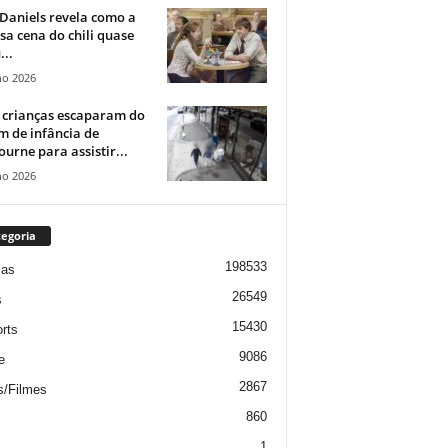
Daniels revela como a
a cena do chili quase
...
ho 2026
 crianças escaparam do
m de infância de
urne para assistir...
ho 2026
egoria
198533
ias
26549
s
15430
rts
9086
e
2867
s/Filmes
860
1