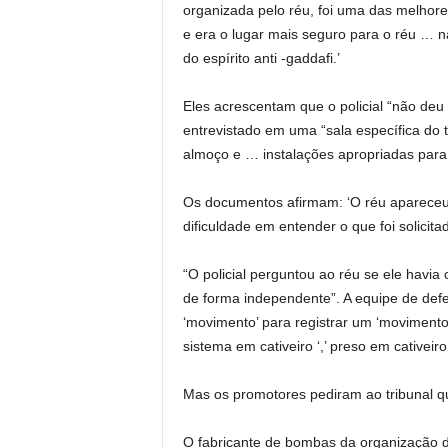
organizada pelo réu, foi uma das melhore
e era o lugar mais seguro para o réu … na
do espírito anti -gaddafi.’
Eles acrescentam que o policial “não deu
entrevistado em uma “sala específica do ti
almoço e … instalações apropriadas para 
Os documentos afirmam: ‘O réu aparece
dificuldade em entender o que foi solicit
“O policial perguntou ao réu se ele havi
de forma independente”. A equipe de def
‘movimento’ para registrar um ‘movimento p
sistema em cativeiro ‘,’ preso em cativeiro 
Mas os promotores pediram ao tribunal que 
O fabricante de bombas da organização d