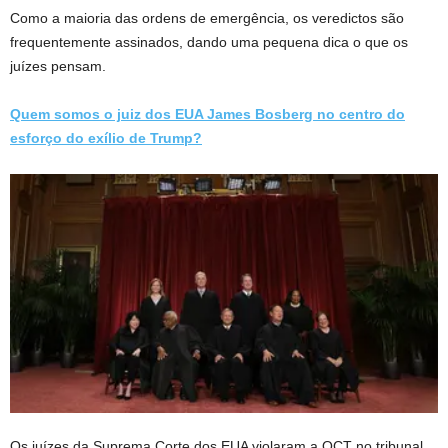
Como a maioria das ordens de emergência, os veredictos são
frequentemente assinados, dando uma pequena dica o que os
juízes pensam.
Quem somos o juiz dos EUA James Bosberg no centro do
esforço do exílio de Trump?
Os juízes da Suprema Corte dos EUA violaram a OCT no tribunal