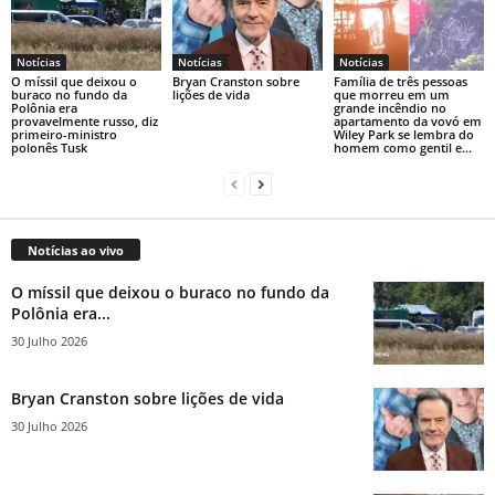
Notícias
Notícias
Notícias
O míssil que deixou o
Bryan Cranston sobre
Família de três pessoas
buraco no fundo da
lições de vida
que morreu em um
Polônia era
grande incêndio no
provavelmente russo, diz
apartamento da vovó em
primeiro-ministro
Wiley Park se lembra do
polonês Tusk
homem como gentil e...
Notícias ao vivo
O míssil que deixou o buraco no fundo da
Polônia era...
30 Julho 2026
Bryan Cranston sobre lições de vida
30 Julho 2026