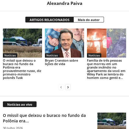
Alexandra Paiva
ARTIGOS RELACIONADOS
Mais do autor
Notícias
Notícias
Notícias
O míssil que deixou o
Bryan Cranston sobre
Família de três pessoas
buraco no fundo da
lições de vida
que morreu em um
Polônia era
grande incêndio no
provavelmente russo, diz
apartamento da vovó em
primeiro-ministro
Wiley Park se lembra do
polonês Tusk
homem como gentil e...
Notícias ao vivo
O míssil que deixou o buraco no fundo da
Polônia era...
30 Julho 2026