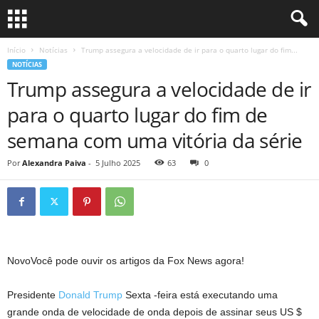
Início
Notícias
Trump assegura a velocidade de ir para o quarto lugar do fim...
NOTÍCIAS
Trump assegura a velocidade de ir
para o quarto lugar do fim de
semana com uma vitória da série
Por
Alexandra Paiva
-
5 Julho 2025
63
0
Novo
Você pode ouvir os artigos da Fox News agora!
Presidente
Donald Trump
Sexta -feira está executando uma
grande onda de velocidade de onda depois de assinar seus US $