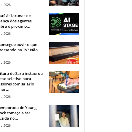
ho 2026
aS às lacunas de
ança dos agentes,
bra o próximo...
ho 2026
onsegue ouvir o que
 passando na TV? Não
.
ho 2026
itura de Zaru instaurou
sso seletivo para
ssores com salário
ior...
ho 2026
 temporada de Young
ock começa a ser
zida no...
ho 2026