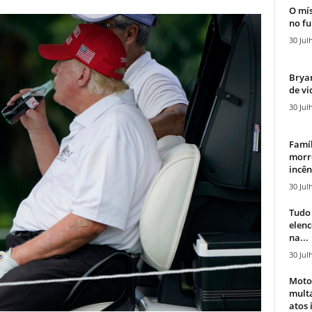
O mís
no fu
30 Jul
Bryan
de vi
30 Jul
Famíl
morr
incên
30 Jul
Tudo 
elen
na...
30 Jul
Moto
mult
atos 