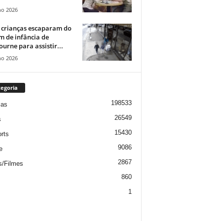
ho 2026
 crianças escaparam do
m de infância de
urne para assistir...
ho 2026
egoria
198533
ias
26549
s
15430
rts
9086
e
2867
s/Filmes
860
1