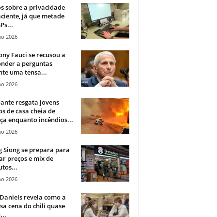
 sobre a privacidade
ciente, já que metade
Ps...
ho 2026
ny Fauci se recusou a
onder a perguntas
te uma tensa...
ho 2026
ante resgata jovens
s de casa cheia de
a enquanto incêndios...
ho 2026
 Siong se prepara para
ar preços e mix de
tos...
ho 2026
Daniels revela como a
a cena do chili quase
...