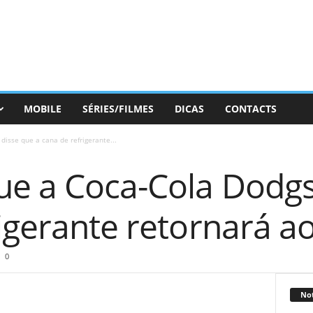
MOBILE
SÉRIES/FILMES
DICAS
CONTACTS
disse que a cana de refrigerante...
ue a Coca-Cola Dodgs
igerante retornará a
0
Not