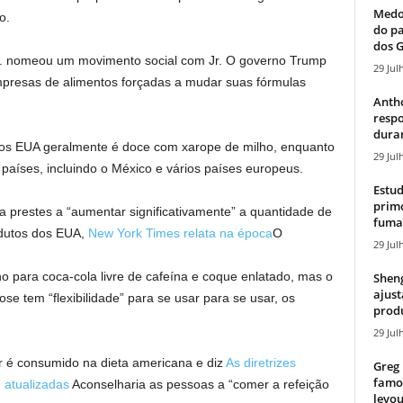
Medos
o.
do pa
dos G
Jr. nomeou um movimento social com Jr. O governo Trump
29 Jul
empresas de alimentos forçadas a mudar suas fórmulas
Antho
resp
duran
os EUA geralmente é doce com xarope de milho, enquanto
29 Jul
aíses, incluindo o México e vários países europeus.
Estud
primo
 prestes a “aumentar significativamente” a quantidade de
fumaç
dutos dos EUA,
New York Times relata na época
O
29 Jul
o para coca-cola livre de cafeína e coque enlatado, mas o
Sheng
ajust
se tem “flexibilidade” para se usar para se usar, os
produ
29 Jul
r é consumido na dieta americana e diz
As diretrizes
Greg 
famos
 atualizadas
Aconselharia as pessoas a “comer a refeição
levou