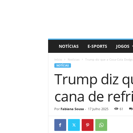
D
a
i
l
y
N
e
NOTÍCIAS
E-SPORTS
JOGOS
r
d
Início
Notícias
Trump diz que a Coca-Cola Dodgs 
NOTÍCIAS
Trump diz q
cana de refr
Por
Fabiana Sousa
-
17 Julho 2025
61