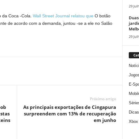
29 Jul
o da Coca -Cola.
Wall Street Journal relatou que
O botão
Duas
jardi
rante de acordo com a demanda, juntou -se a ele no Salão
Melbo
29 Jul
Cat
Notíc
Jogo
E-Spo
Mobil
Próximo artigo
Série
Bob
As principais exportações de Cingapura
Dicas
istas
surpreendem com 13% de recuperação
Reins
em junho
Xbox