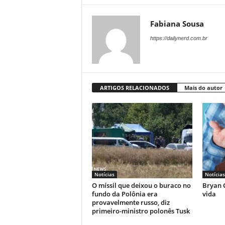
Fabiana Sousa
https://dailynerd.com.br
ARTIGOS RELACIONADOS
Mais do autor
Notícias
Notícias
O míssil que deixou o buraco no
Bryan C
fundo da Polônia era
vida
provavelmente russo, diz
primeiro-ministro polonês Tusk