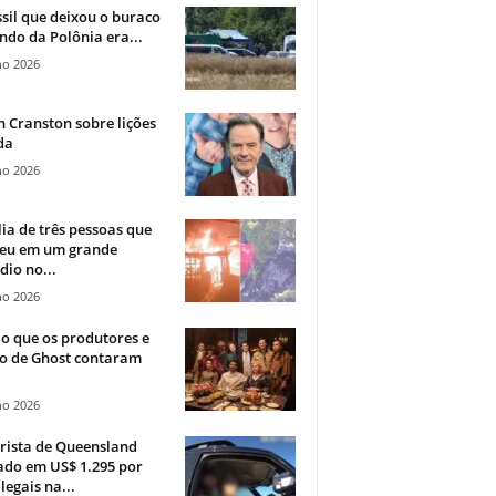
sil que deixou o buraco
ndo da Polônia era...
ho 2026
 Cranston sobre lições
da
ho 2026
ia de três pessoas que
eu em um grande
dio no...
ho 2026
o que os produtores e
co de Ghost contaram
ho 2026
rista de Queensland
ado em US$ 1.295 por
ilegais na...