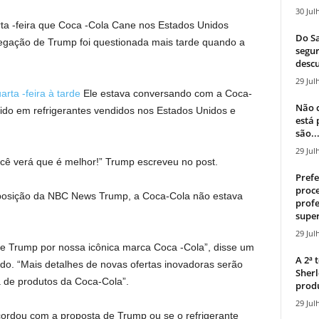
30 Jul
ta -feira que Coca -Cola Cane nos Estados Unidos
Do Sa
legação de Trump foi questionada mais tarde quando a
segur
descu
29 Jul
rta -feira à tarde
Ele estava conversando com a Coca-
Não c
ido em refrigerantes vendidos nos Estados Unidos e
está
são..
29 Jul
ê verá que é melhor!” Trump escreveu no post.
Prefe
proce
posição da NBC News Trump, a Coca-Cola não estava
profe
super
29 Jul
e Trump por nossa icônica marca Coca -Cola”, disse um
A 2ª
o. “Mais detalhes de novas ofertas inovadoras serão
Sherl
 de produtos da Coca-Cola”.
produ
29 Jul
cordou com a proposta de Trump ou se o refrigerante