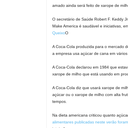
amado ainda será feito de xarope de milh
O secretário de Saúde Robert F. Keddy 
Make America é saudável e iniciativas, 
Queixo
O
A Coca-Cola produzida para o mercado d
a empresa usa açúcar de cana em vários p
A Coca-Cola declarou em 1984 que estava
xarope de milho que está usando em pro
A Coca-Cola diz que usará xarope de milh
açúcar ou o xarope de milho com alta fruto
tempos.
Na dieta americana criticou quanto açúca
alimentares publicadas neste verão foram