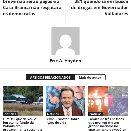
breve não serão pagos e a
381 quando ia em busca
Casa Branca não resgatará
de drogas em Governador
os democratas
Valladares
Eric A. Hayden
ARTIGOS RELACIONADOS
Mais do autor
Notícias
Notícias
Notícias
O míssil que deixou o
Bryan Cranston sobre
Família de três pessoas
buraco no fundo da
lições de vida
que morreu em um
Polônia era
grande incêndio no
provavelmente russo, diz
apartamento da vovó em