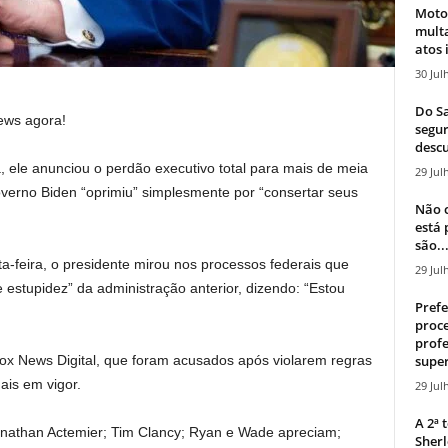
Moto
mult
atos 
30 Jul
Do Sa
ews agora!
segur
descu
, ele anunciou o perdão executivo total para mais de meia
29 Jul
verno Biden “oprimiu” simplesmente por “consertar seus
Não c
está
são..
a-feira, o presidente mirou nos processos federais que
29 Jul
estupidez” da administração anterior, dizendo: “Estou
Prefe
proce
profe
super
x News Digital, que foram acusados ​​após violarem regras
ais em vigor.
29 Jul
A 2ª
Jonathan Actemier; Tim Clancy; Ryan e Wade apreciam;
Sherl