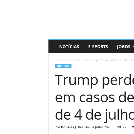
D
a
i
l
y
N
e
NOTÍCIAS
E-SPORTS
JOGOS
r
d
Início
Notícias
Trump perdoou várias pessoas co
NOTÍCIAS
Trump perdo
em casos de
de 4 de julh
Por
Douglas J. Krauss
-
4 Julho 2026
27