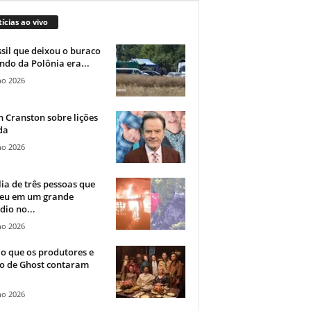
ícias ao vivo
sil que deixou o buraco
ndo da Polônia era...
ho 2026
 Cranston sobre lições
da
ho 2026
ia de três pessoas que
eu em um grande
dio no...
ho 2026
o que os produtores e
co de Ghost contaram
ho 2026