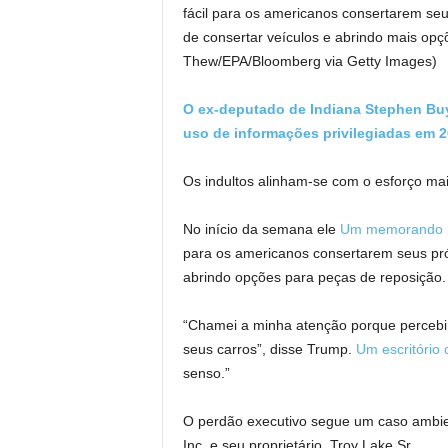
fácil para os americanos consertarem se
de consertar veículos e abrindo mais op
Thew/EPA/Bloomberg via Getty Images)
O ex-deputado de Indiana Stephen Buy
uso de informações privilegiadas em 
Os indultos alinham-se com o esforço mai
No início da semana ele
Um memorando pr
para os americanos consertarem seus próp
abrindo opções para peças de reposição.
“Chamei a minha atenção porque percebi
seus carros”, disse Trump.
Um escritório 
senso.”
O perdão executivo segue um caso ambienta
Inc. e seu proprietário, Troy Lake Sr.