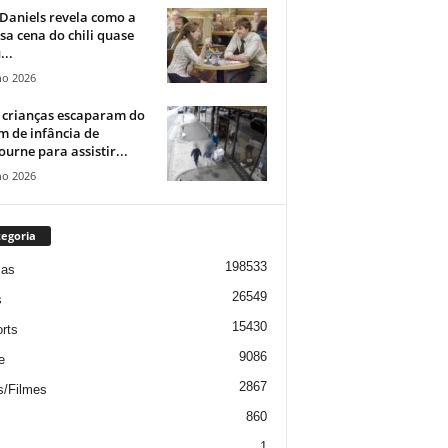
Daniels revela como a
a cena do chili quase
...
ho 2026
 crianças escaparam do
m de infância de
urne para assistir...
ho 2026
egoria
198533
ias
26549
s
15430
rts
9086
e
2867
s/Filmes
860
1