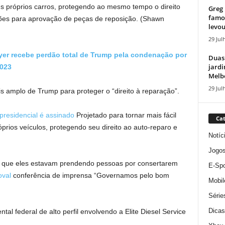
us próprios carros, protegendo ao mesmo tempo o direito
Greg 
famos
ções para aprovação de peças de reposição.
(Shawn
levou
29 Jul
er recebe perdão total de Trump pela condenação por
Duas
jardi
2023
Melbo
29 Jul
s amplo de Trump para proteger o “direito à reparação”.
esidencial é assinado
Projetado para tornar mais fácil
Cat
rios veículos, protegendo seu direito ao auto-reparo e
Notíc
Jogo
 que eles estavam prendendo pessoas por consertarem
E-Spo
oval
conferência de imprensa “Governamos pelo bom
Mobil
Série
Dicas
l federal de alto perfil envolvendo a Elite Diesel Service