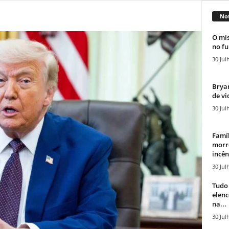
Not
O mís
no fu
30 Jul
Bryan
de vi
30 Jul
Famíl
morr
incên
30 Jul
Tudo 
elen
na...
30 Jul