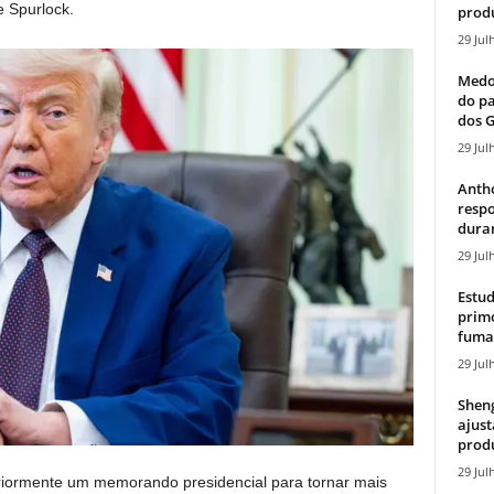
e Spurlock.
produ
29 Jul
Medos
do pa
dos G
29 Jul
Antho
resp
duran
29 Jul
Estud
primo
fumaç
29 Jul
Sheng
ajust
produ
29 Jul
riormente um memorando presidencial para tornar mais