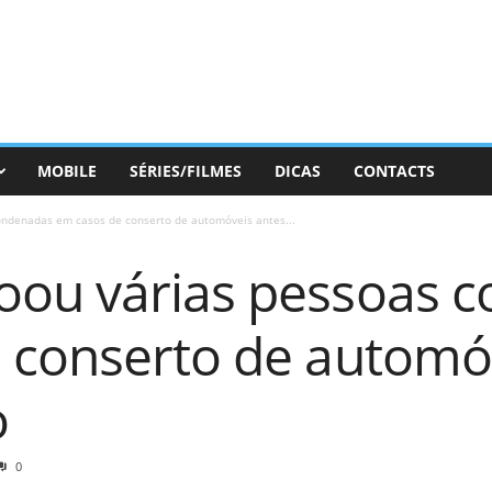
MOBILE
SÉRIES/FILMES
DICAS
CONTACTS
ndenadas em casos de conserto de automóveis antes...
ou várias pessoas 
 conserto de automó
o
0