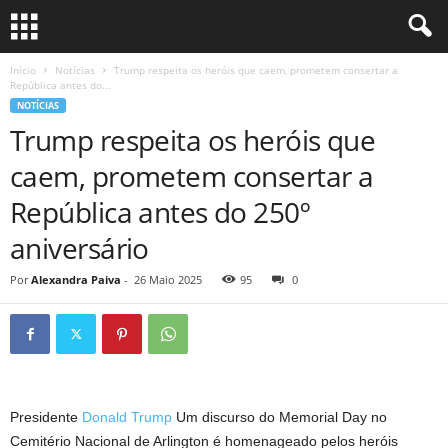
Início
Notícias
Trump respeita os heróis que caem, prometem consertar a
República antes do...
NOTÍCIAS
Trump respeita os heróis que
caem, prometem consertar a
República antes do 250º
aniversário
Por
Alexandra Paiva
-
26 Maio 2025
95
0
Presidente
Donald Trump
Um discurso do Memorial Day no
Cemitério Nacional de Arlington é homenageado pelos heróis