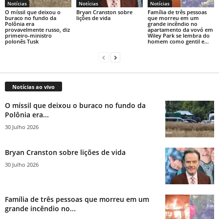
Notícias
Notícias
Notícias
O míssil que deixou o
Bryan Cranston sobre
Família de três pessoas
buraco no fundo da
lições de vida
que morreu em um
Polônia era
grande incêndio no
provavelmente russo, diz
apartamento da vovó em
primeiro-ministro
Wiley Park se lembra do
polonês Tusk
homem como gentil e...
Notícias ao vivo
O míssil que deixou o buraco no fundo da
Polônia era...
30 Julho 2026
Bryan Cranston sobre lições de vida
30 Julho 2026
Família de três pessoas que morreu em um
grande incêndio no...