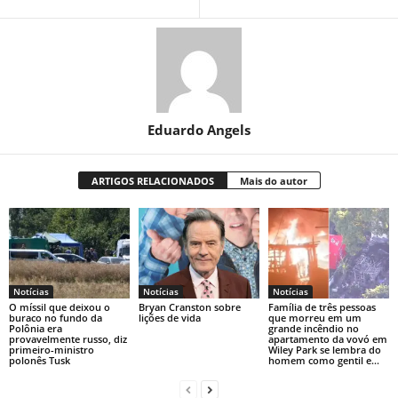
Eduardo Angels
ARTIGOS RELACIONADOS
Mais do autor
Notícias
Notícias
Notícias
O míssil que deixou o
Bryan Cranston sobre
Família de três pessoas
buraco no fundo da
lições de vida
que morreu em um
Polônia era
grande incêndio no
provavelmente russo, diz
apartamento da vovó em
primeiro-ministro
Wiley Park se lembra do
polonês Tusk
homem como gentil e...