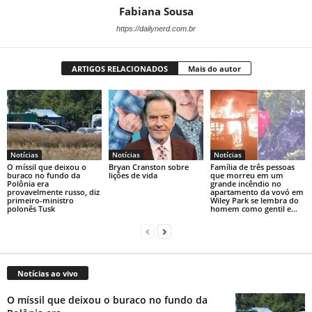
Fabiana Sousa
https://dailynerd.com.br
ARTIGOS RELACIONADOS
Mais do autor
Notícias
Notícias
Notícias
O míssil que deixou o
Bryan Cranston sobre
Família de três pessoas
buraco no fundo da
lições de vida
que morreu em um
Polônia era
grande incêndio no
provavelmente russo, diz
apartamento da vovó em
primeiro-ministro
Wiley Park se lembra do
polonês Tusk
homem como gentil e...
Notícias ao vivo
O míssil que deixou o buraco no fundo da