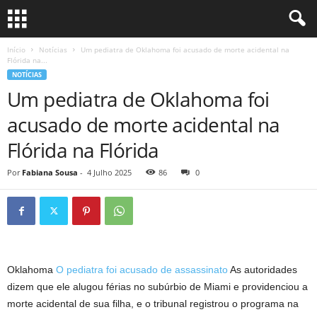
Início
Notícias
Um pediatra de Oklahoma foi acusado de morte acidental na
Flórida na...
NOTÍCIAS
Um pediatra de Oklahoma foi
acusado de morte acidental na
Flórida na Flórida
Por
Fabiana Sousa
-
4 Julho 2025
86
0
Oklahoma
O pediatra foi acusado de assassinato
As autoridades
dizem que ele alugou férias no subúrbio de Miami e providenciou a
morte acidental de sua filha, e o tribunal registrou o programa na