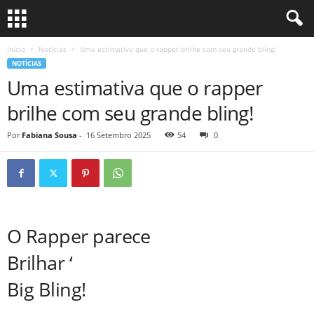
Início
Notícias
Uma estimativa que o rapper brilhe com seu grande bling!
NOTÍCIAS
Uma estimativa que o rapper
brilhe com seu grande bling!
Por
Fabiana Sousa
-
16 Setembro 2025
54
0
O Rapper parece
Brilhar ‘
Big Bling!