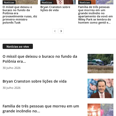
Notícias
Notícias
Notícias
O míssil que deixou o
Bryan Cranston sobre
Família de três pessoas
buraco no fundo da
lições de vida
que morreu em um
Polônia era
grande incêndio no
provavelmente russo, diz
apartamento da vovó em
primeiro-ministro
Wiley Park se lembra do
polonês Tusk
homem como gentil e...
Notícias ao vivo
O míssil que deixou o buraco no fundo da
Polônia era...
30 Julho 2026
Bryan Cranston sobre lições de vida
30 Julho 2026
Família de três pessoas que morreu em um
grande incêndio no...