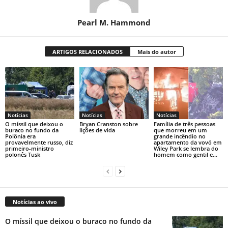
Pearl M. Hammond
ARTIGOS RELACIONADOS
Mais do autor
Notícias
Notícias
Notícias
O míssil que deixou o
Bryan Cranston sobre
Família de três pessoas
buraco no fundo da
lições de vida
que morreu em um
Polônia era
grande incêndio no
provavelmente russo, diz
apartamento da vovó em
primeiro-ministro
Wiley Park se lembra do
polonês Tusk
homem como gentil e...
Notícias ao vivo
O míssil que deixou o buraco no fundo da