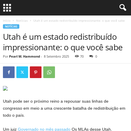
Início
Notícias
Utah é um estado redistribuído impressionante: o que você sabe
NOTÍCIAS
Utah é um estado redistribuído
impressionante: o que você sabe
Por
Pearl M. Hammond
-
8 Setembro 2025
70
0
Utah pode ser o próximo reino a repousar suas linhas de
congresso em meio a uma crescente batalha de redistribuição em
todo o país.
Um juiz
Governado no mês passado
Os MLAs desse Utah,