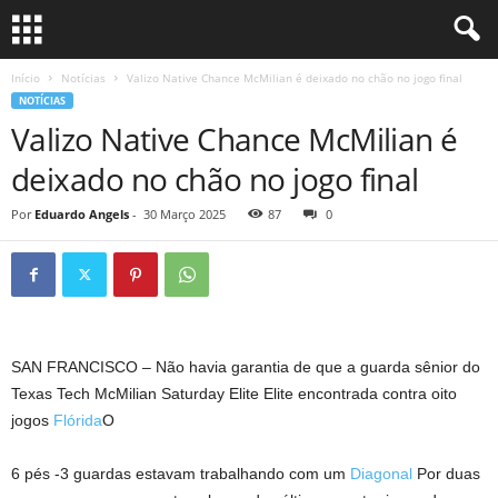
Início
Notícias
Valizo Native Chance McMilian é deixado no chão no jogo final
NOTÍCIAS
Valizo Native Chance McMilian é
deixado no chão no jogo final
Por
Eduardo Angels
-
30 Março 2025
87
0
SAN FRANCISCO – Não havia garantia de que a guarda sênior do
Texas Tech McMilian Saturday Elite Elite encontrada contra oito
jogos
Flórida
O
6 pés -3 guardas estavam trabalhando com um
Diagonal
Por duas