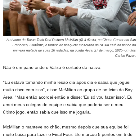
A chance do Texas Tech Red Raiders McMilian (0) à direita, no Chase Center em San
Francisco, Califórnia, o torneio de basquete masculino da NCAA está no banco na
primeira metade de suas 16 rodadas, na quinta -feira, 27 de março, 2025 -um Jos
Carlos Fazar.
Não é um pano onde o Valizo é cortado do nativo.
“Eu estava tomando minha lesão dia após dia e sabia que joguei
muito risco com isso”, disse McMilian ao grupo de notícias da Bay
Area. “Mas então acordei então e disse: ‘Eu só vou fazer isso’. Eu
amei meus colegas de equipe e sabia que poderia ser o meu
último jogo, então sabia que isso me jogaria.
McMilian o manteve no chão, mesmo depois que sua equipe foi
muito baixa para fazer o Final Four. Ele marcou 5 pontos em 5 do