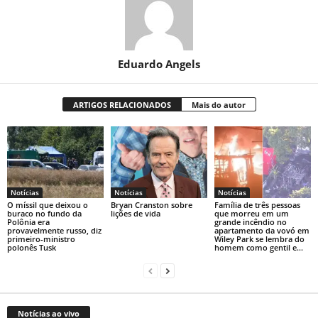
Eduardo Angels
ARTIGOS RELACIONADOS
Mais do autor
Notícias
Notícias
Notícias
O míssil que deixou o
Bryan Cranston sobre
Família de três pessoas
buraco no fundo da
lições de vida
que morreu em um
Polônia era
grande incêndio no
provavelmente russo, diz
apartamento da vovó em
primeiro-ministro
Wiley Park se lembra do
polonês Tusk
homem como gentil e...
Notícias ao vivo