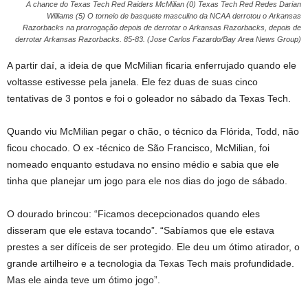
A chance do Texas Tech Red Raiders McMilian (0) Texas Tech Red Redes Darian
Williams (5) O torneio de basquete masculino da NCAA derrotou o Arkansas
Razorbacks na prorrogação depois de derrotar o Arkansas Razorbacks, depois de
derrotar Arkansas Razorbacks. 85-83. (Jose Carlos Fazardo/Bay Area News Group)
A partir daí, a ideia de que McMilian ficaria enferrujado quando ele
voltasse estivesse pela janela. Ele fez duas de suas cinco
tentativas de 3 pontos e foi o goleador no sábado da Texas Tech.
Quando viu McMilian pegar o chão, o técnico da Flórida, Todd, não
ficou chocado. O ex -técnico de São Francisco, McMilian, foi
nomeado enquanto estudava no ensino médio e sabia que ele
tinha que planejar um jogo para ele nos dias do jogo de sábado.
O dourado brincou: “Ficamos decepcionados quando eles
disseram que ele estava tocando”. “Sabíamos que ele estava
prestes a ser difíceis de ser protegido. Ele deu um ótimo atirador, o
grande artilheiro e a tecnologia da Texas Tech mais profundidade.
Mas ele ainda teve um ótimo jogo”.