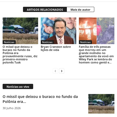
ARTIGOS RELACIONADOS
Mais do autor
Notícias
Notícias
Notícias
O míssil que deixou o
Bryan Cranston sobre
Família de três pessoas
buraco no fundo da
lições de vida
que morreu em um
Polônia era
grande incêndio no
provavelmente russo, diz
apartamento da vovó em
primeiro-ministro
Wiley Park se lembra do
polonês Tusk
homem como gentil e...
Notícias ao vivo
O míssil que deixou o buraco no fundo da
Polônia era...
30 Julho 2026