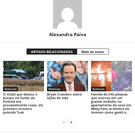
Alexandra Paiva
ARTIGOS RELACIONADOS
Mais do autor
Notícias
Notícias
Notícias
O míssil que deixou o
Bryan Cranston sobre
Família de três pessoas
buraco no fundo da
lições de vida
que morreu em um
Polônia era
grande incêndio no
provavelmente russo, diz
apartamento da vovó em
primeiro-ministro
Wiley Park se lembra do
polonês Tusk
homem como gentil e...