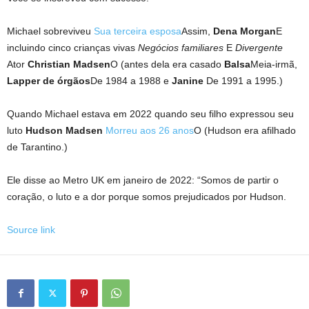
Michael sobreviveu
Sua terceira esposa
Assim,
Dena Morgan
E
incluindo cinco crianças vivas
Negócios familiares
E
Divergente
Ator
Christian Madsen
O (antes dela era casado
Balsa
Meia-irmã,
Lapper de órgãos
De 1984 a 1988 e
Janine
De 1991 a 1995.)
Quando Michael estava em 2022 quando seu filho expressou seu
luto
Hudson Madsen
Morreu aos 26 anos
O (Hudson era afilhado
de Tarantino.)
Ele disse ao Metro UK em janeiro de 2022: “Somos de partir o
coração, o luto e a dor porque somos prejudicados por Hudson.
Source link