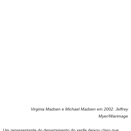
Virginia Madsen e Michael Madsen em 2002.
Jeffrey
Myer/Warimage
Um representante do departamento do xerife deixou claro que