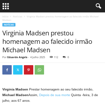
Início
Notícias
Virginia Madsen prestou homenagem ao falecido irmão Michael
Madsen
NOTÍCIAS
Virginia Madsen prestou
homenagem ao falecido irmão
Michael Madsen
Por
Eduardo Angels
-
4 Julho 2025
112
0
Virginia Madsen
Prestar homenagem ao seu falecido irmão,
Michael Madsen
Assim,
Depois de sua morte
Quinta -feira, 3 de
julho, aos 67 anos.