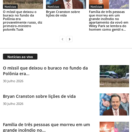
Notícias
Notícias
Notícias
O míssil que deixou o
Bryan Cranston sobre
Família de três pessoas
buraco no fundo da
lições de vida
que morreu em um
Polônia era
grande incêndio no
provavelmente russo, diz
apartamento da vovó em
primeiro-ministro
Wiley Park se lembra do
polonês Tusk
homem como gentil e...
Notícias ao vivo
O míssil que deixou o buraco no fundo da
Polônia era...
30 Julho 2026
Bryan Cranston sobre lições de vida
30 Julho 2026
Família de três pessoas que morreu em um
grande incêndio no...