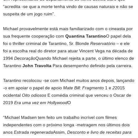
“acredita -se que a morte tenha vindo de causas naturais e não se
suspeita de um jogo ruim”.
Michael provavelmente está mais familiarizado com o cineasta por
sua frequente cooperação com
Quantina Tarantino
O papel dela
foi o thriller criminal de Tarantino, Sr. Blonde
Reservatório
– e ele
foi a escolha real do diretor para atuar Vincent Vega na década de
1994
Decoração
Quando Michael rejeita a parte, o último elenco de
Tarantino
John Travolta
Para desempenho definido pela carreira.
Tarantino recolocou -se com Michael muitos anos depois, lançando
-o em apoiar o papel de apoio
Mate Bill: Fragmento
1 e
2
2015
ocidental
Oito odiosos
E comédia criminal que venceu o Oscar de
2019
Era uma vez em Hollywood
O
“Michael Madsen tem feito um trabalho incrível com filmes
independentes com o próximo longa -metragem nos últimos dois
anos
Estrada regenerada
Assim,
Desconto e livro de receitas para