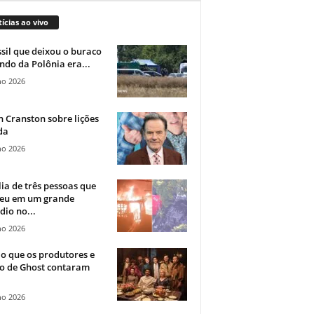
ícias ao vivo
sil que deixou o buraco
ndo da Polônia era...
ho 2026
 Cranston sobre lições
da
ho 2026
ia de três pessoas que
eu em um grande
dio no...
ho 2026
o que os produtores e
co de Ghost contaram
ho 2026