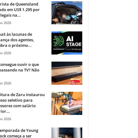
rista de Queensland
ado em US$ 1.295 por
ilegais na...
ho 2026
aS às lacunas de
ança dos agentes,
bra o próximo...
ho 2026
onsegue ouvir o que
 passando na TV? Não
.
ho 2026
itura de Zaru instaurou
sso seletivo para
ssores com salário
ior...
ho 2026
 temporada de Young
ock começa a ser