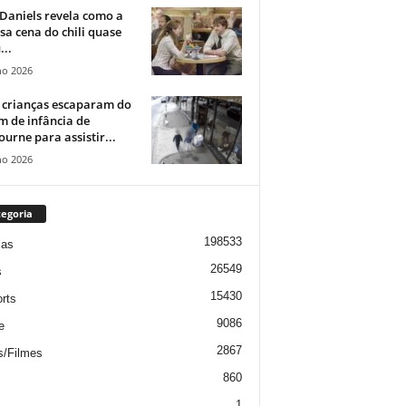
Daniels revela como a
a cena do chili quase
...
ho 2026
 crianças escaparam do
m de infância de
urne para assistir...
ho 2026
egoria
198533
ias
26549
s
15430
rts
9086
e
2867
s/Filmes
860
1