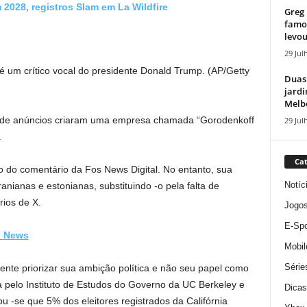
 2028, registros Slam em La Wildfire
Greg 
famos
levou
29 Jul
é um crítico vocal do presidente Donald Trump.
(AP/Getty
Duas
jardi
Melbo
io de anúncios criaram uma empresa chamada “Gorodenkoff
29 Jul
.
Cat
do comentário da Fos News Digital. No entanto, sua
Notíc
ianas e estonianas, substituindo -o pela falta de
ios de X.
Jogo
E-Spo
x News
Mobil
Série
ente priorizar sua ambição política e não seu papel como
 pelo Instituto de Estudos do Governo da UC Berkeley e
Dicas
ou -se que 5% dos eleitores registrados da Califórnia