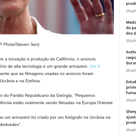
produ
29 Jul
Medos
do pa
dos G
29 Jul
P Photo/Steven Sen)
Antho
resp
e a inovação e produção da Califórnia, o anúncio
duran
ório de alta tecnologia e um grande armazém.
Um X
29 Jul
mente que as filmagens usadas no anúncio foram
Ucrânia e na Estônia.
Estud
primo
fumaç
ivo do Partido Republicano da Geórgia, “Pequenos
29 Jul
ifórnia estão realmente sendo filmadas na Europa Oriental.
Sheng
ajust
ue um armazém foi criado por um fotógrafo na Ucrânia na
produ
 Medvedev”.
29 Jul