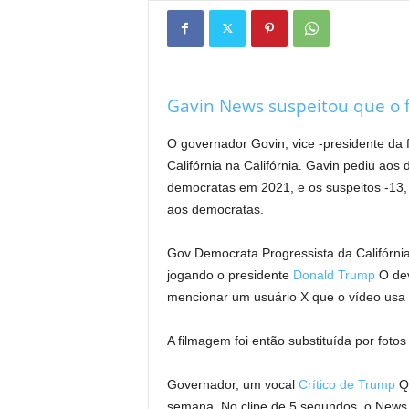
Gavin News suspeitou que o 
O governador Govin, vice -presidente da 
Califórnia na Califórnia. Gavin pediu ao
democratas em 2021, e os suspeitos -13
aos democratas.
Gov Democrata Progressista da Califórni
jogando o presidente
Donald Trump
O dev
mencionar um usuário X que o vídeo usa i
A filmagem foi então substituída por foto
Governador, um vocal
Crítico de Trump
Qu
semana. No clipe de 5 segundos, o News a