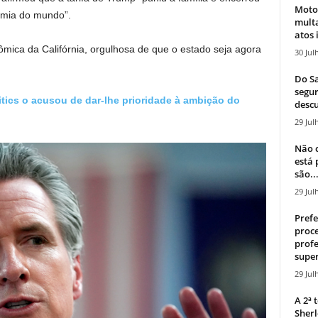
Moto
omia do mundo”.
mult
atos 
mica da Califórnia, orgulhosa de que o estado seja agora
30 Jul
Do Sa
segur
tics o acusou de dar-lhe prioridade à ambição do
descu
29 Jul
Não c
está
são..
29 Jul
Prefe
proce
profe
super
29 Jul
A 2ª
Sherl