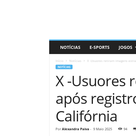
D
a
i
l
y
N
e
NOTÍCIAS
E-SPORTS
JOGOS
r
d
Início
Notícias
X -Usuores retiram imagens estran
NOTÍCIAS
X -Usuores 
após registr
Califórnia
Por
Alexandra Paiva
-
9 Maio 2025
94