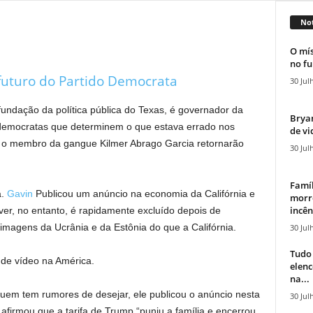
Not
O mís
no fu
futuro do Partido Democrata
30 Jul
fundação da política pública do Texas, é governador da
Bryan
s democratas que determinem o que estava errado nos
de vi
, o membro da gangue Kilmer Abrago Garcia retornarão
30 Jul
Famíl
a.
Gavin
Publicou um anúncio na economia da Califórnia e
morr
incên
er, no entanto, é rapidamente excluído depois de
magens da Ucrânia e da Estônia do que a Califórnia.
30 Jul
Tudo 
s de vídeo na América.
elen
na...
em tem rumores de desejar, ele publicou o anúncio nesta
30 Jul
firmou que a tarifa de Trump “puniu a família e encerrou