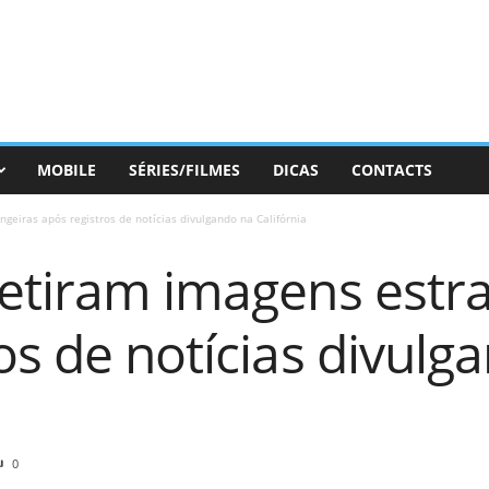
MOBILE
SÉRIES/FILMES
DICAS
CONTACTS
geiras após registros de notícias divulgando na Califórnia
retiram imagens estr
os de notícias divulg
0