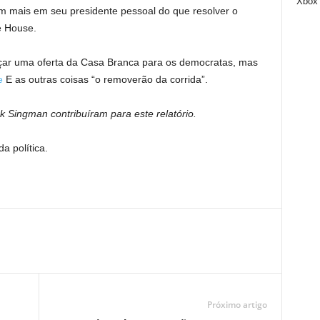
Xbox
am mais em seu presidente pessoal do que resolver o
e House.
nçar uma oferta da Casa Branca para os democratas, mas
e
E as outras coisas “o removerão da corrida”.
 Singman contribuíram para este relatório.
a política.
Próximo artigo