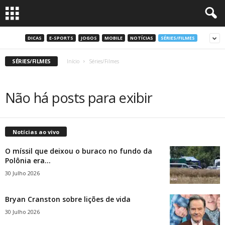
DICAS
E-SPORTS
JOGOS
MOBILE
NOTÍCIAS
SÉRIES/FILMES
SÉRIES/FILMES
Início
Séries/Filmes
Não há posts para exibir
Notícias ao vivo
O míssil que deixou o buraco no fundo da
Polônia era...
30 Julho 2026
Bryan Cranston sobre lições de vida
30 Julho 2026