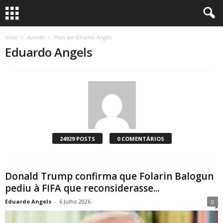
Início
Autores
Posts por Eduardo Angels
Eduardo Angels
24929 POSTS
0 COMENTÁRIOS
Donald Trump confirma que Folarin Balogun
pediu à FIFA que reconsiderasse...
Eduardo Angels
-
6 Julho 2026
0