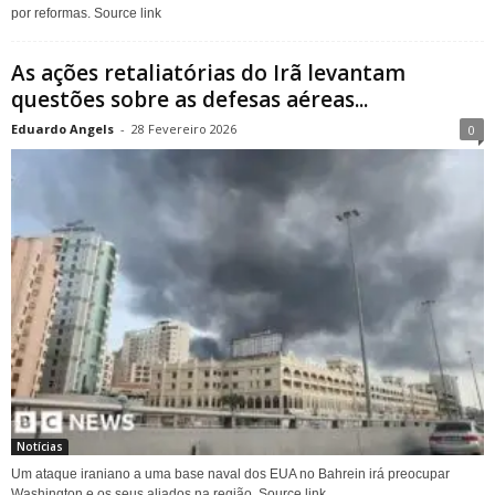
por reformas. Source link
As ações retaliatórias do Irã levantam
questões sobre as defesas aéreas...
Eduardo Angels
-
28 Fevereiro 2026
0
Notícias
Um ataque iraniano a uma base naval dos EUA no Bahrein irá preocupar
Washington e os seus aliados na região. Source link