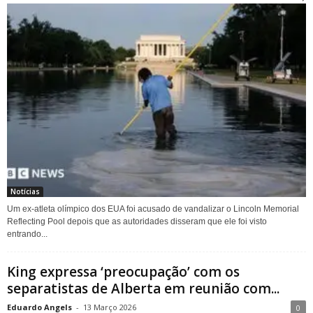
Notícias
Um ex-atleta olímpico dos EUA foi acusado de vandalizar o Lincoln Memorial
Reflecting Pool depois que as autoridades disseram que ele foi visto
entrando...
King expressa ‘preocupação’ com os
separatistas de Alberta em reunião com...
Eduardo Angels
-
13 Março 2026
0