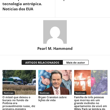
tecnologia antrópica.
Notícias dos EUA
Pearl M. Hammond
ARTIGOS RELACIONADOS
Mais do autor
Notícias
Notícias
Notícias
O míssil que deixou o
Bryan Cranston sobre
Família de três pessoas
buraco no fundo da
lições de vida
que morreu em um
Polônia era
grande incêndio no
provavelmente russo, diz
apartamento da vovó em
primeiro-ministro
Wiley Park se lembra do