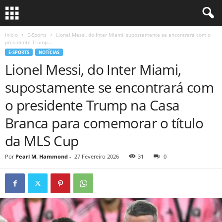
Início
E-Sports
Lionel Messi, do Inter Miami, supostamente se encontrará com o
presidente Trump...
E-SPORTS
NOTÍCIAS
Lionel Messi, do Inter Miami,
supostamente se encontrará com
o presidente Trump na Casa
Branca para comemorar o título
da MLS Cup
Por
Pearl M. Hammond
-
27 Fevereiro 2026
31
0